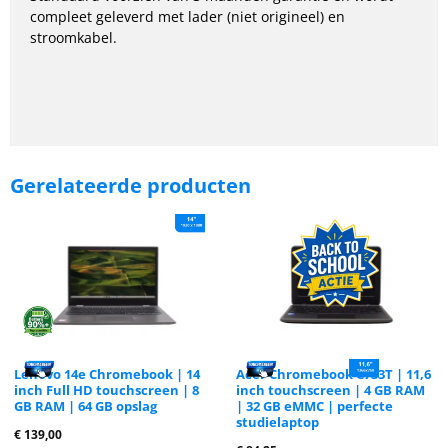
compleet geleverd met lader (niet origineel) en
stroomkabel.
Gerelateerde producten
Lenovo 14e Chromebook | 14
Acer Chromebook C733T | 11,6
inch Full HD touchscreen | 8
inch touchscreen | 4 GB RAM
GB RAM | 64 GB opslag
| 32 GB eMMC | perfecte
studielaptop
€
139,00