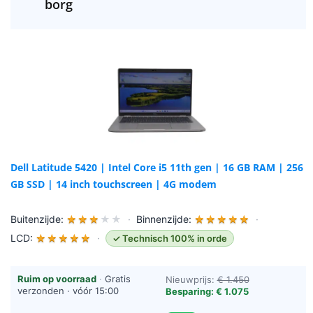
borg
Dell Latitude 5420 | Intel Core i5 11th gen | 16 GB RAM | 256
GB SSD | 14 inch touchscreen | 4G modem
Buitenzijde:
★
★
★
★
★
·
Binnenzijde:
★
★
★
★
★
·
LCD:
★
★
★
★
★
·
✓ Technisch 100% in orde
Ruim op voorraad
·
Gratis
Nieuwprijs:
€ 1.450
verzonden · vóór 15:00
Besparing: € 1.075
besteld = vandaag verzonden