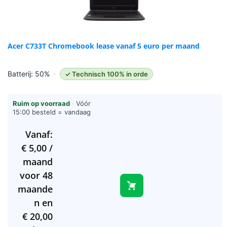
Acer C733T Chromebook lease vanaf 5 euro per maand
Batterij: 50%
·
✓ Technisch 100% in orde
Ruim op voorraad
·
Vóór
15:00 besteld = vandaag
verzonden (werkdagen)
Vanaf:
€
5,00
/
maand
voor 48
maande
n en
€
20,00