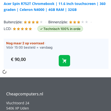
Acer Spin R752T Chromebook | 11.6 inch touchscreen | 360
graden | Celeron N4000 | 4GB RAM | 32GB
Buitenzijde:
★
★
★
★
★
·
Binnenzijde:
★
★
★
★
★
·
LCD:
★
★
★
★
★
·
✓ Technisch 100% in orde
Nog maar 2 op voorraad
·
Vóór 15:00 besteld = vandaag
verzonden (werkdagen)
€
90,00
Cheapcomputers.nl
Vluchtoord 24
5406 XP Uden