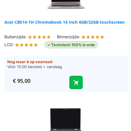
Acer CB514-1H Chromebook 14 Inch 4GB/32GB touchscreen
Buitenzijde:
★
★
★
★
★
·
Binnenzijde:
★
★
★
★
★
·
LCD:
★
★
★
★
★
·
✓ Technisch 100% in orde
Nog maar 4 op voorraad
·
Vóór 15:00 besteld = vandaag
verzonden (werkdagen)
€
95,00