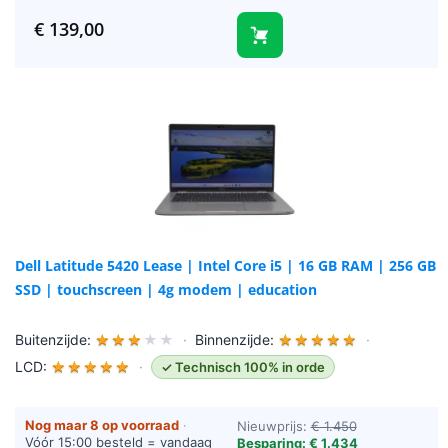
€
139,00
Dell Latitude 5420 Lease | Intel Core i5 | 16 GB RAM | 256 GB
SSD | touchscreen | 4g modem | education
Buitenzijde:
★
★
★
★
★
·
Binnenzijde:
★
★
★
★
★
·
LCD:
★
★
★
★
★
·
✓ Technisch 100% in orde
Nog maar 8 op voorraad
·
Nieuwprijs:
€ 1.450
Vóór 15:00 besteld = vandaag
Besparing: € 1.434