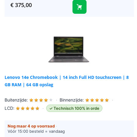
(werkdagen)
€
375,00
Lenovo 14e Chromebook | 14 inch Full HD touchscreen | 8
GB RAM | 64 GB opslag
Buitenzijde:
★
★
★
★
★
·
Binnenzijde:
★
★
★
★
★
·
LCD:
★
★
★
★
★
·
✓ Technisch 100% in orde
Nog maar 4 op voorraad
·
Vóór 15:00 besteld = vandaag
verzonden (werkdagen)