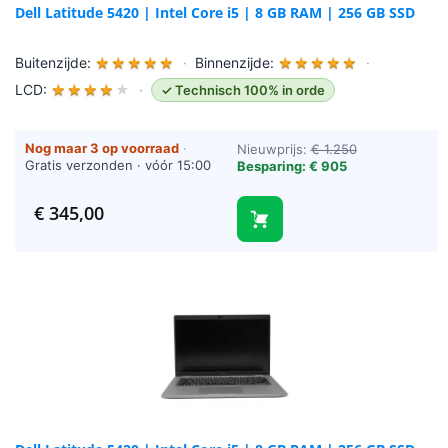
Dell Latitude 5420 | Intel Core i5 | 8 GB RAM | 256 GB SSD
Buitenzijde:
★
★
★
★
★
·
Binnenzijde:
★
★
★
★
★
·
LCD:
★
★
★
★
★
·
✓ Technisch 100% in orde
Nog maar 3 op voorraad
·
Nieuwprijs:
€ 1.250
Gratis verzonden · vóór 15:00
Besparing: € 905
besteld = vandaag verzonden
(werkdagen)
€
345,00