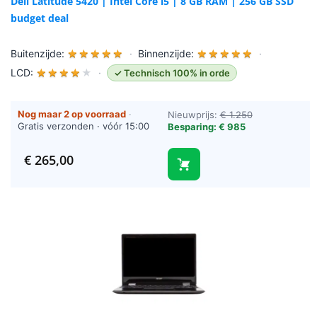
Dell Latitude 5420 | Intel Core i5 | 8 GB RAM | 256 GB SSD
budget deal
Buitenzijde:
★
★
★
★
★
·
Binnenzijde:
★
★
★
★
★
·
LCD:
★
★
★
★
★
·
✓ Technisch 100% in orde
Nog maar 2 op voorraad
·
Nieuwprijs:
€ 1.250
Gratis verzonden · vóór 15:00
Besparing: € 985
besteld = vandaag verzonden
(werkdagen)
€
265,00