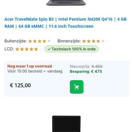
Acer TravelMate Spin B3 | Intel Pentium N4200 Q4’16 | 4 GB
RAM | 64 GB eMMC | 11.6 inch Touchscreen
Buitenzijde:
★
★
★
★
★
·
Binnenzijde:
★
★
★
★
★
·
LCD:
★
★
★
★
★
·
✓ Technisch 100% in orde
Nog maar 1 op voorraad
·
Nieuwprijs:
€ 600
Vóór 15:00 besteld = vandaag
Besparing: € 475
verzonden (werkdagen)
€
125,00