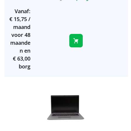
verzonden (werkdagen)
Vanaf:
€
15,75
/
maand
voor 48
maande
n en
€
63,00
borg