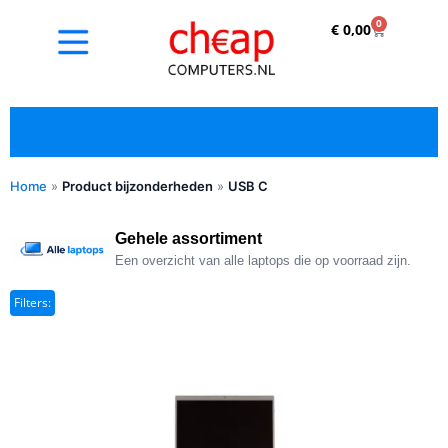
0
€
0,00
Home
»
Product bijzonderheden
»
USB C
✓ Refurbished kopen met duidelijke 5-sterren
optische beoordeling
Gehele assortiment
Een overzicht van alle laptops die op voorraad zijn.
Filters: