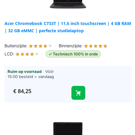
Acer Chromebook C733T | 11,6 inch touchscreen | 4 GB RAM
| 32 GB eMMC | perfecte studielaptop
Buitenzijde:
★
★
★
★
★
·
Binnenzijde:
★
★
★
★
★
·
LCD:
★
★
★
★
★
·
✓ Technisch 100% in orde
Ruim op voorraad
·
Vóór
15:00 besteld = vandaag
verzonden (werkdagen)
€
84,25