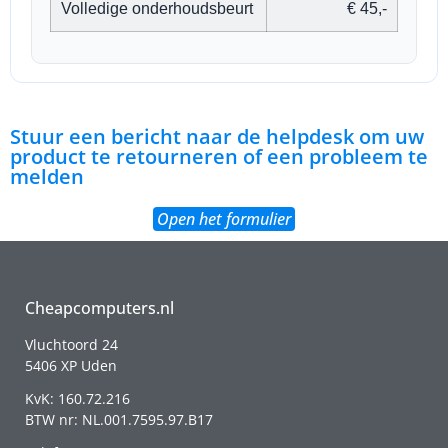
Volledige onderhoudsbeurt
€ 45,-
Stuur een bericht naar de helpdesk om uw
product te retourneren of een probleem te
melden
Open het formulier
Cheapcomputers.nl
Vluchtoord 24
5406 XP Uden
KvK: 160.72.216
BTW nr: NL.001.7595.97.B17