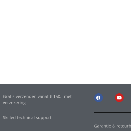
Gratis verzenden vanaf € 150,- met
verzekering
Skilled technical support
Garantie & retourb