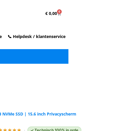
0
€
0,00
e
📞 Helpdesk / klantenservice
✓ Vóór 15:00 
vandaag ve
TB NVMe SSD | 15.6 inch Privacyscherm
★
★
★
★
★
·
✓ Technisch 100% in orde