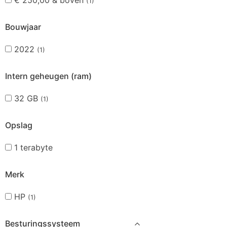
€
250,00
& boven
(1)
Bouwjaar
2022
(1)
Intern geheugen (ram)
32 GB
(1)
Opslag
1 terabyte
Merk
HP
(1)
Besturingssysteem