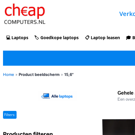
Verko
💻 Laptops
🏷️ Goedkope laptops
📋 Laptop leasen
🎓 B
Home
»
Product beeldscherm
»
15,6"
✓ Refurbished kopen met duidelijke 5-
sterren optische beoordeling
Gehele 
Een overzi
Filters:
Producten filteren