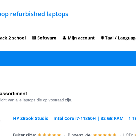
op refurbished laptops
ack 2 school
💾 Software
👤 Mijn account
🌐 Taal / Languag
assortiment
cht van alle laptops die op voorraad zijn.
HP ZBook Studio | Intel Core i7-11850H | 32 GB RAM | 1 
Buitenzijde:
★
★
★
★
★
·
Binnenzijde:
★
★
★
★
★
·
LCD: