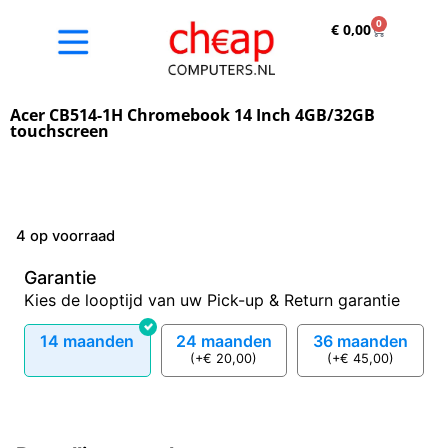
0
€
0,00
Acer CB514-1H Chromebook 14 Inch 4GB/32GB
touchscreen
4 op voorraad
Garantie
Kies de looptijd van uw Pick-up & Return garantie
14 maanden
24 maanden
36 maanden
(
+
€
20,00
)
(
+
€
45,00
)