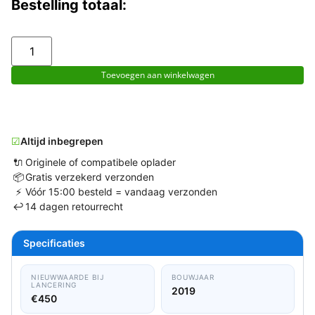
Bestelling totaal:
Toevoegen aan winkelwagen
☑
Altijd inbegrepen
🔌
Originele of compatibele oplader
📦
Gratis verzekerd verzonden
⚡
Vóór 15:00 besteld = vandaag verzonden
↩
14 dagen retourrecht
Specificaties
NIEUWWAARDE BIJ
BOUWJAAR
LANCERING
2019
€450