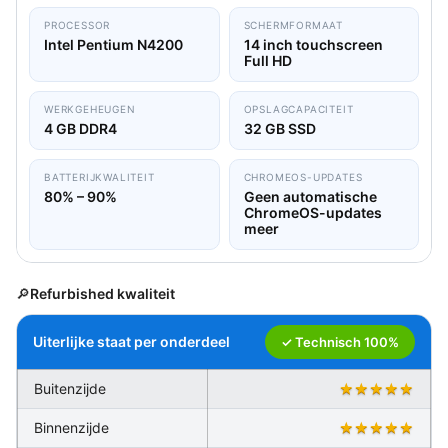
PROCESSOR
SCHERMFORMAAT
Intel Pentium N4200
14 inch touchscreen
Full HD
WERKGEHEUGEN
OPSLAGCAPACITEIT
4 GB DDR4
32 GB SSD
BATTERIJKWALITEIT
CHROMEOS-UPDATES
80% – 90%
Geen automatische
ChromeOS-updates
meer
🔎
Refurbished kwaliteit
Uiterlijke staat per onderdeel
✓ Technisch 100%
Buitenzijde
★★★★★
Binnenzijde
★★★★★