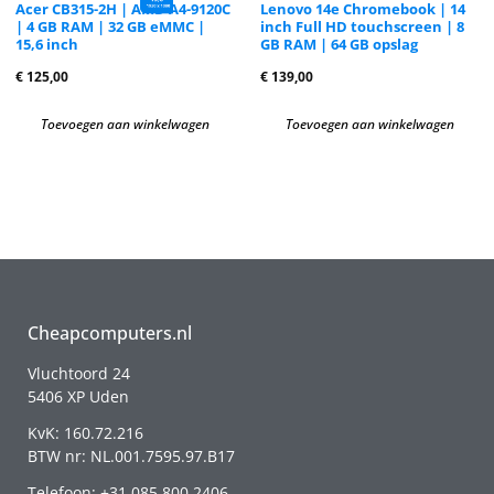
Acer CB315-2H | AMD A4-9120C
Lenovo 14e Chromebook | 14
| 4 GB RAM | 32 GB eMMC |
inch Full HD touchscreen | 8
15,6 inch
GB RAM | 64 GB opslag
€
125,00
€
139,00
Toevoegen aan winkelwagen
Toevoegen aan winkelwagen
Cheapcomputers.nl
Vluchtoord 24
5406 XP Uden
KvK: 160.72.216
BTW nr: NL.001.7595.97.B17
Telefoon: +31 085 800 2406