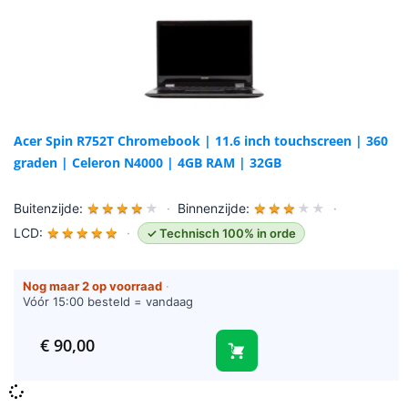
Acer Spin R752T Chromebook | 11.6 inch touchscreen | 360
graden | Celeron N4000 | 4GB RAM | 32GB
Buitenzijde:
★
★
★
★
★
·
Binnenzijde:
★
★
★
★
★
·
LCD:
★
★
★
★
★
·
✓ Technisch 100% in orde
Nog maar 2 op voorraad
·
Vóór 15:00 besteld = vandaag
verzonden (werkdagen)
€
90,00