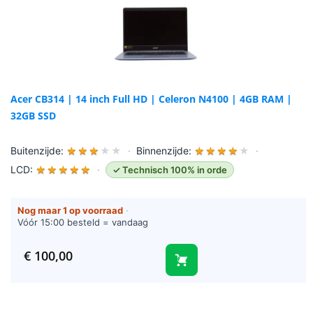
Acer CB314 | 14 inch Full HD | Celeron N4100 | 4GB RAM |
32GB SSD
Buitenzijde:
★
★
★
★
★
·
Binnenzijde:
★
★
★
★
★
·
LCD:
★
★
★
★
★
·
✓ Technisch 100% in orde
Nog maar 1 op voorraad
·
Vóór 15:00 besteld = vandaag
verzonden (werkdagen)
€
100,00