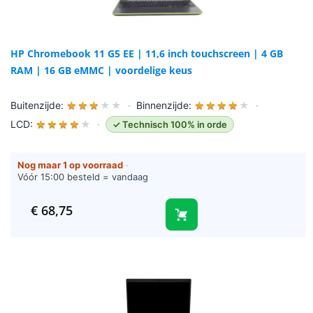
HP Chromebook 11 G5 EE | 11,6 inch touchscreen | 4 GB
RAM | 16 GB eMMC | voordelige keus
Buitenzijde:
★
★
★
★
★
·
Binnenzijde:
★
★
★
★
★
·
LCD:
★
★
★
★
★
·
✓ Technisch 100% in orde
Nog maar 1 op voorraad
·
Vóór 15:00 besteld = vandaag
verzonden (werkdagen)
€
68,75