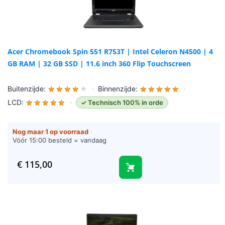
Acer Chromebook Spin 551 R753T | Intel Celeron N4500 | 4
GB RAM | 32 GB SSD | 11.6 inch 360 Flip Touchscreen
Buitenzijde:
★
★
★
★
★
·
Binnenzijde:
★
★
★
★
★
·
LCD:
★
★
★
★
★
·
✓ Technisch 100% in orde
Nog maar 1 op voorraad
·
Vóór 15:00 besteld = vandaag
verzonden (werkdagen)
€
115,00