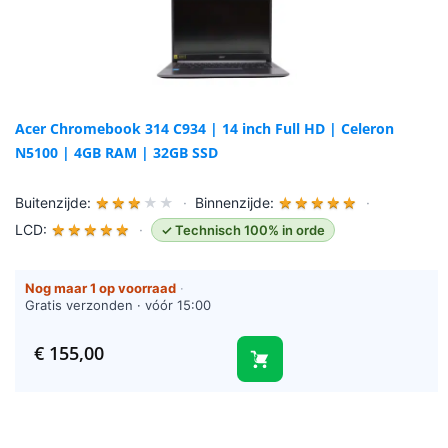
Acer Chromebook 314 C934 | 14 inch Full HD | Celeron
N5100 | 4GB RAM | 32GB SSD
Buitenzijde:
★
★
★
★
★
·
Binnenzijde:
★
★
★
★
★
·
LCD:
★
★
★
★
★
·
✓ Technisch 100% in orde
Nog maar 1 op voorraad
·
Gratis verzonden · vóór 15:00
besteld = vandaag verzonden
(werkdagen)
€
155,00