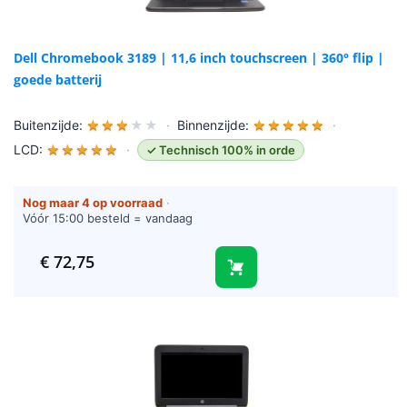
Dell Chromebook 3189 | 11,6 inch touchscreen | 360° flip |
goede batterij
Buitenzijde:
★
★
★
★
★
·
Binnenzijde:
★
★
★
★
★
·
LCD:
★
★
★
★
★
·
✓ Technisch 100% in orde
Nog maar 4 op voorraad
·
Vóór 15:00 besteld = vandaag
verzonden (werkdagen)
€
72,75