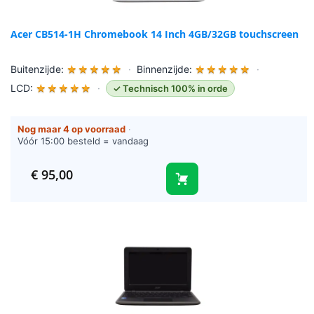
Acer CB514-1H Chromebook 14 Inch 4GB/32GB touchscreen
Buitenzijde:
★
★
★
★
★
·
Binnenzijde:
★
★
★
★
★
·
LCD:
★
★
★
★
★
·
✓ Technisch 100% in orde
Nog maar 4 op voorraad
·
Vóór 15:00 besteld = vandaag
verzonden (werkdagen)
€
95,00