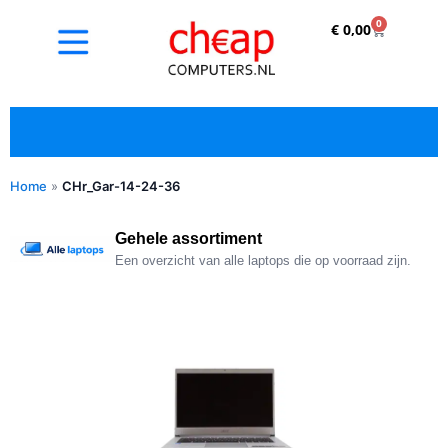
0
€
0,00
Home
»
CHr_Gar-14-24-36
✓ Refurbished kopen met duidelijke 5-sterren
optische beoordeling
Gehele assortiment
Een overzicht van alle laptops die op voorraad zijn.