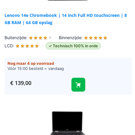
Lenovo 14e Chromebook | 14 inch Full HD touchscreen | 8
GB RAM | 64 GB opslag
Buitenzijde:
★
★
★
★
★
·
Binnenzijde:
★
★
★
★
★
·
LCD:
★
★
★
★
★
·
✓ Technisch 100% in orde
Nog maar 4 op voorraad
·
Vóór 15:00 besteld = vandaag
verzonden (werkdagen)
€
139,00