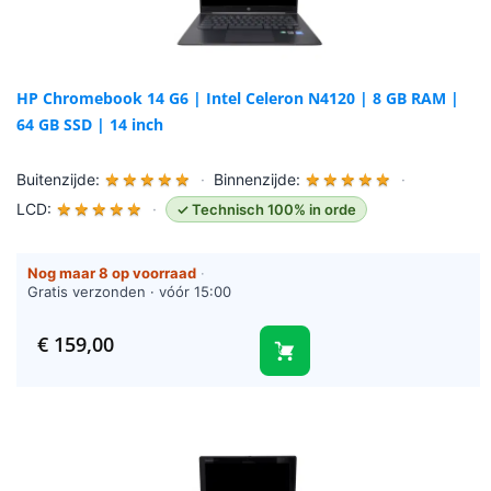
HP Chromebook 14 G6 | Intel Celeron N4120 | 8 GB RAM |
64 GB SSD | 14 inch
Buitenzijde:
★
★
★
★
★
·
Binnenzijde:
★
★
★
★
★
·
LCD:
★
★
★
★
★
·
✓ Technisch 100% in orde
Nog maar 8 op voorraad
·
Gratis verzonden · vóór 15:00
besteld = vandaag verzonden
(werkdagen)
€
159,00