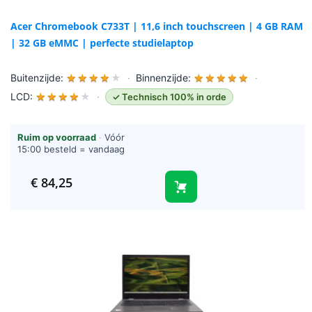
Acer Chromebook C733T | 11,6 inch touchscreen | 4 GB RAM
| 32 GB eMMC | perfecte studielaptop
Buitenzijde:
★
★
★
★
★
·
Binnenzijde:
★
★
★
★
★
·
LCD:
★
★
★
★
★
·
✓ Technisch 100% in orde
Ruim op voorraad
·
Vóór
15:00 besteld = vandaag
verzonden (werkdagen)
€
84,25