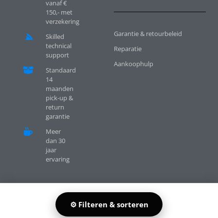
vanaf €
150,- met
verzekering
Garantie & retourbeleid
Skilled
technical
Reparatie
support
Aankoophulp
Standaard
14
maanden
pick-up &
return
garantie
Meer
dan 30
jaar
ervaring
Created by COMPUTEC BV UDEN