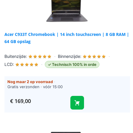
Acer C933T Chromebook | 14 inch touchscreen | 8 GB RAM |
64 GB opslag
Buitenzijde:
★
★
★
★
★
·
Binnenzijde:
★
★
★
★
★
·
LCD:
★
★
★
★
★
·
✓ Technisch 100% in orde
Nog maar 2 op voorraad
·
Gratis verzonden · vóór 15:00
besteld = vandaag verzonden
(werkdagen)
€
169,00