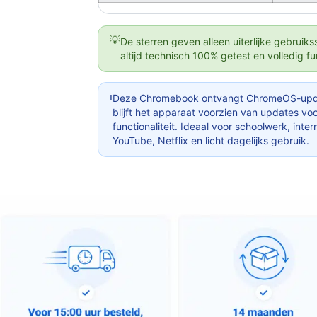
💡
De sterren geven alleen uiterlijke gebrui
altijd technisch 100% getest en volledig fu
ℹ️
Deze Chromebook ontvangt ChromeOS-updat
blijft het apparaat voorzien van updates voor 
functionaliteit. Ideaal voor schoolwerk, inte
YouTube, Netflix en licht dagelijks gebruik.