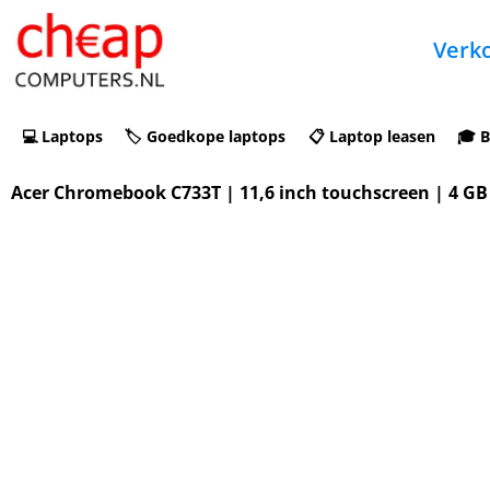
Verko
💻 Laptops
🏷️ Goedkope laptops
📋 Laptop leasen
🎓 B
Acer Chromebook C733T | 11,6 inch touchscreen | 4 GB