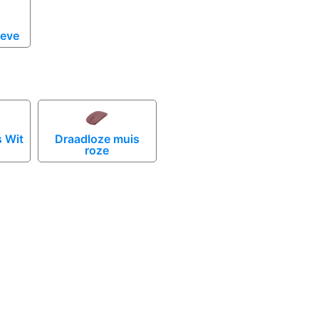
eeve
s Wit
Draadloze muis
roze