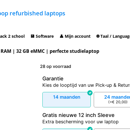
op refurbished laptops
ack 2 school
💾 Software
👤 Mijn account
🌐 Taal / Languag
 RAM | 32 GB eMMC | perfecte studielaptop
28 op voorraad
Garantie
Kies de looptijd van uw Pick-up & Retur
14 maanden
24 maande
(
+
€
20,00
)
Gratis nieuwe 12 inch Sleeve
Extra bescherming voor uw laptop