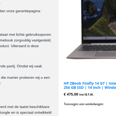
.
dan onze garantiepagina:
taat met lichte gebruikssporen.
omebook zorgvuldig vastgesteld,
roduct. Uiteraard is deze
nde partij. Omdat wij vaak
 die manier proberen wij u een
HP ZBook Firefly 14 G7 | Int
t
256 GB SSD | 14 inch | Wind
€
475,00
Incl B.T.W.
Toevoegen aan winkelwagen
rd met de laatst beschikbare
ogle en is speciaal ontwikkeld