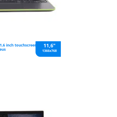
,6 inch touchscreen | 4 GB RAM
eus