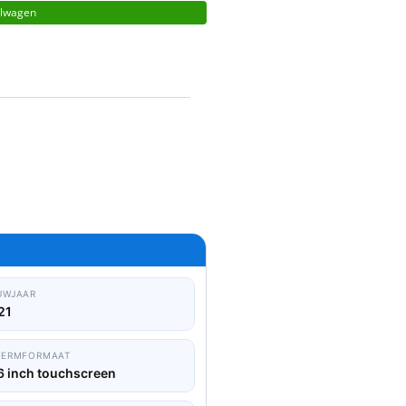
elwagen
UWJAAR
21
HERMFORMAAT
6 inch touchscreen