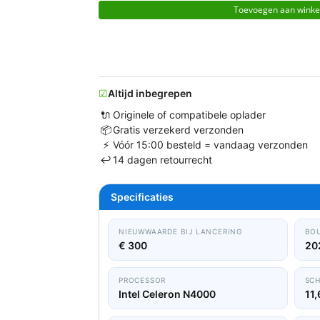
Toevoegen aan wink
☑
Altijd inbegrepen
🔌
Originele of compatibele oplader
📦
Gratis verzekerd verzonden
⚡
Vóór 15:00 besteld = vandaag verzonden
↩
14 dagen retourrecht
Specificaties
NIEUWWAARDE BIJ LANCERING
BO
€ 300
20
PROCESSOR
SC
Intel Celeron N4000
11,