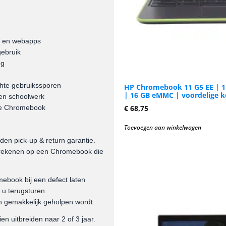
s en webapps
gebruik
eg
chte gebruikssporen
HP Chromebook 11 G5 EE | 11
| 16 GB eMMC | voordelige k
 en schoolwerk
we Chromebook
€
68,75
Toevoegen aan winkelwagen
n pick-up & return garantie.
t rekenen op een Chromebook die
mebook bij een defect laten
 u terugsturen.
en gemakkelijk geholpen wordt.
 uitbreiden naar 2 of 3 jaar.