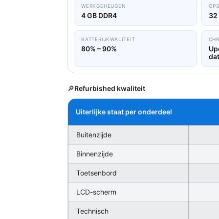
WERKGEHEUGEN
OPS
4 GB DDR4
32
BATTERIJKWALITEIT
CH
80% – 90%
Up
da
🔎
Refurbished kwaliteit
Uiterlijke staat per onderdeel
Buitenzijde
Binnenzijde
Toetsenbord
LCD-scherm
Technisch