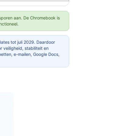
kssporen aan. De Chromebook is
nctioneel.
es tot juli 2029. Daardoor
veiligheid, stabiliteit en
rnetten, e-mailen, Google Docs,