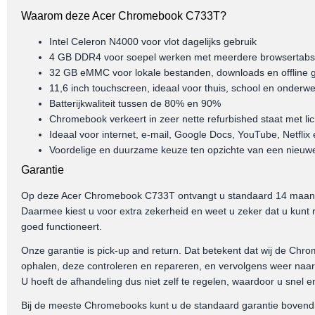
Waarom deze Acer Chromebook C733T?
Intel Celeron N4000 voor vlot dagelijks gebruik
4 GB DDR4 voor soepel werken met meerdere browsertab
32 GB eMMC voor lokale bestanden, downloads en offline 
11,6 inch touchscreen, ideaal voor thuis, school en onderw
Batterijkwaliteit tussen de 80% en 90%
Chromebook verkeert in zeer nette refurbished staat met li
Ideaal voor internet, e-mail, Google Docs, YouTube, Netflix
Voordelige en duurzame keuze ten opzichte van een nieu
Garantie
Op deze Acer Chromebook C733T ontvangt u standaard 14 maande
Daarmee kiest u voor extra zekerheid en weet u zeker dat u kun
goed functioneert.
Onze garantie is pick-up and return. Dat betekent dat wij de Chro
ophalen, deze controleren en repareren, en vervolgens weer naar
U hoeft de afhandeling dus niet zelf te regelen, waardoor u snel 
Bij de meeste Chromebooks kunt u de standaard garantie bovendien