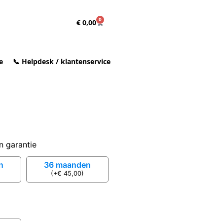
0
€
0,00
e
📞 Helpdesk / klantenservice
n garantie
n
36 maanden
(
+
€
45,00
)