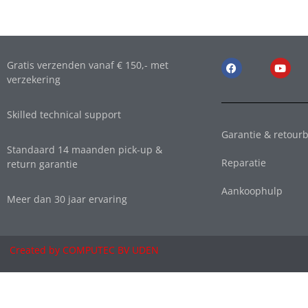
Gratis verzenden vanaf € 150,- met
verzekering
Skilled technical support
Garantie & retourb
Standaard 14 maanden pick-up &
Reparatie
return garantie
Aankoophulp
Meer dan 30 jaar ervaring
Created by COMPUTEC BV UDEN