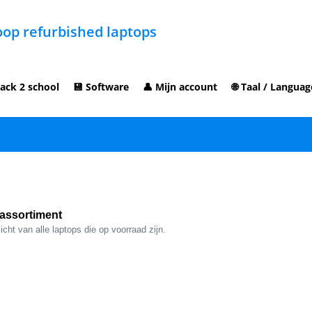
op refurbished laptops
ack 2 school
💾 Software
👤 Mijn account
🌐 Taal / Languag
assortiment
cht van alle laptops die op voorraad zijn.