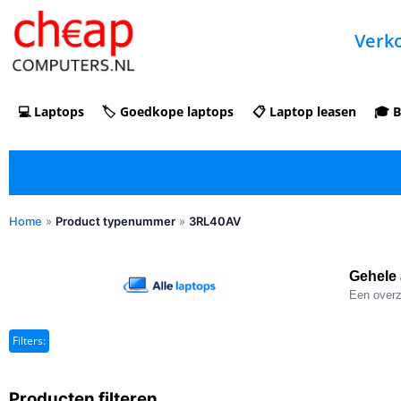
Verko
💻 Laptops
🏷️ Goedkope laptops
📋 Laptop leasen
🎓 B
Home
»
Product typenummer
»
3RL40AV
✓ Refurbished kopen met duidelijke 5-
sterren optische beoordeling
Gehele 
Een overzi
Filters:
Producten filteren