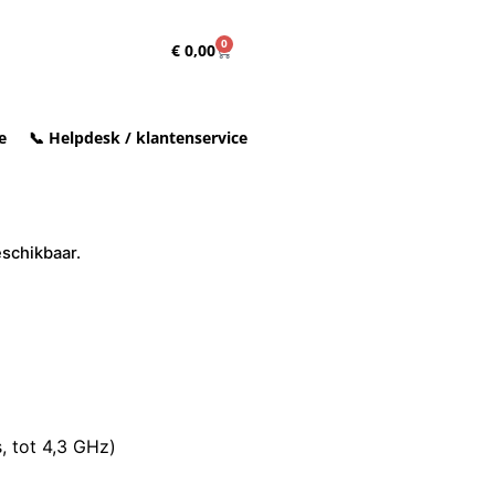
0
€
0,00
e
📞 Helpdesk / klantenservice
eschikbaar.
 tot 4,3 GHz)