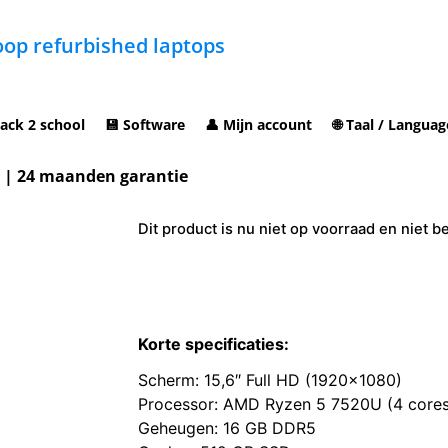
op refurbished laptops
ack 2 school
💾 Software
👤 Mijn account
🌐 Taal / Languag
m | 24 maanden garantie
Dit product is nu niet op voorraad en niet b
Korte specificaties:
Scherm: 15,6″ Full HD (1920×1080)
Processor: AMD Ryzen 5 7520U (4 cores,
Geheugen: 16 GB DDR5