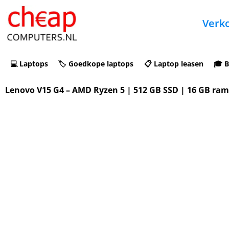
Verko
💻 Laptops
🏷️ Goedkope laptops
📋 Laptop leasen
🎓 B
Lenovo V15 G4 – AMD Ryzen 5 | 512 GB SSD | 16 GB ra