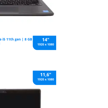
re i5 11th gen | 8 GB RAM | 256 GB
j