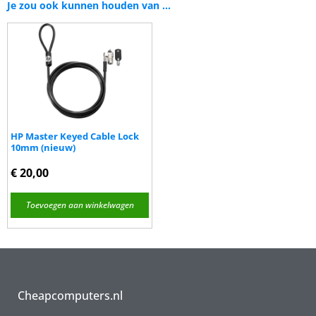
Je zou ook kunnen houden van …
HP Master Keyed Cable Lock
10mm (nieuw)
€
20,00
Toevoegen aan winkelwagen
Cheapcomputers.nl