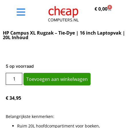
0
€
0,00
HP Campus XL Rugzak – Tie-Dye | 16 inch Laptopvak |
20L Inhoud
5 op voorraad
Toevoegen aan winkelwagen
€
34,95
Belangrijkste kenmerken:
Ruim 20L hoofdcompartiment voor boeken,