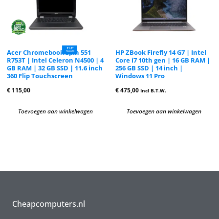
Acer Chromebook Spin 551
HP ZBook Firefly 14 G7 | Intel
R753T | Intel Celeron N4500 | 4
Core i7 10th gen | 16 GB RAM |
GB RAM | 32 GB SSD | 11.6 inch
256 GB SSD | 14 inch |
360 Flip Touchscreen
Windows 11 Pro
€
115,00
€
475,00
Incl B.T.W.
Toevoegen aan winkelwagen
Toevoegen aan winkelwagen
Cheapcomputers.nl