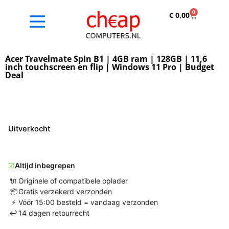
0
€
0,00
Acer Travelmate Spin B1 | 4GB ram | 128GB | 11,6
inch touchscreen en flip | Windows 11 Pro | Budget
Deal
Uitverkocht
☑
Altijd inbegrepen
🔌
Originele of compatibele oplader
📦
Gratis verzekerd verzonden
⚡
Vóór 15:00 besteld = vandaag verzonden
↩
14 dagen retourrecht