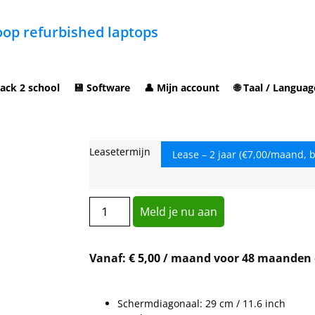
op refurbished laptops
ack 2 school
💾 Software
👤 Mijn account
🌐 Taal / Languag
Leasetermijn
Meld je nu aan
Vanaf:
€
5,00
/ maand voor 48 maanden
Schermdiagonaal: 29 cm / 11.6 inch