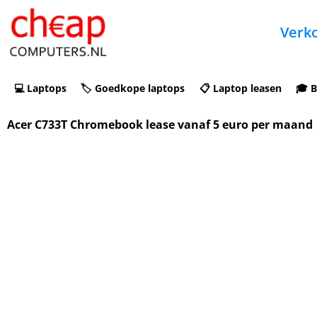
Verko
💻 Laptops
🏷️ Goedkope laptops
📋 Laptop leasen
🎓 B
Acer C733T Chromebook lease vanaf 5 euro per maand