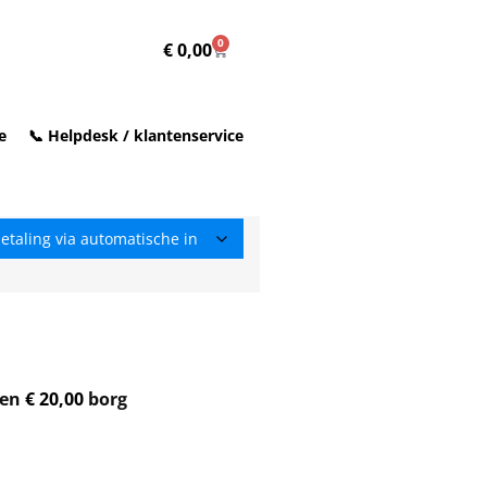
0
€
0,00
e
📞 Helpdesk / klantenservice
 en
€
20,00
borg