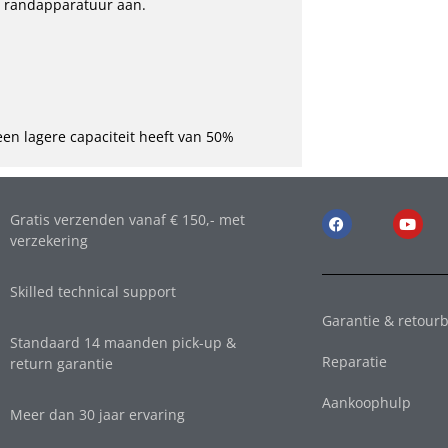
e randapparatuur aan.
 een lagere capaciteit heeft van 50%
Gratis verzenden vanaf € 150,- met
verzekering
Skilled technical support
Garantie & retourb
Standaard 14 maanden pick-up &
Reparatie
return garantie
Aankoophulp
Meer dan 30 jaar ervaring