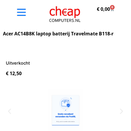
0
€
0,00
Acer AC14B8K laptop batterij Travelmate B118-r
Uitverkocht
€
12,50