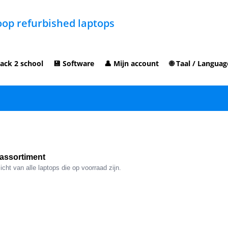
op refurbished laptops
ack 2 school
💾 Software
👤 Mijn account
🌐 Taal / Languag
assortiment
cht van alle laptops die op voorraad zijn.