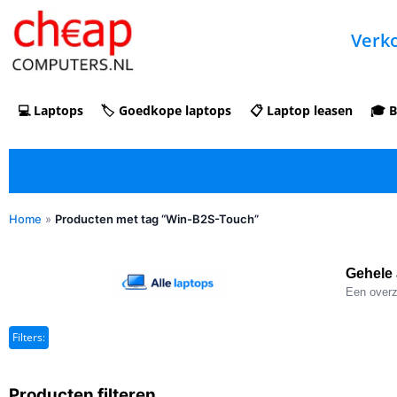
Verko
💻 Laptops
🏷️ Goedkope laptops
📋 Laptop leasen
🎓 B
Home
»
Producten met tag “Win-B2S-Touch”
✓ Refurbished kopen met duidelijke 5-
sterren optische beoordeling
Gehele 
Een overzi
Filters:
Producten filteren