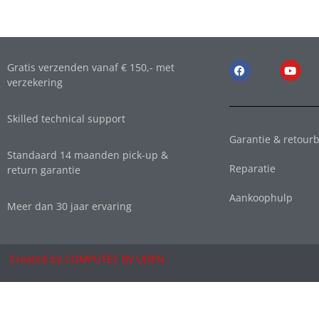
Gratis verzenden vanaf € 150,- met
verzekering
Skilled technical support
Garantie & retourb
Standaard 14 maanden pick-up &
Reparatie
return garantie
Aankoophulp
Meer dan 30 jaar ervaring
Created by COMPUTEC BV UDEN