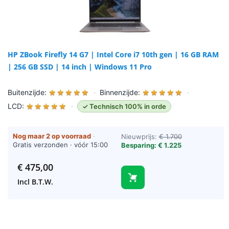
HP ZBook Firefly 14 G7 | Intel Core i7 10th gen | 16 GB RAM
| 256 GB SSD | 14 inch | Windows 11 Pro
Buitenzijde:
★
★
★
★
★
·
Binnenzijde:
★
★
★
★
★
·
LCD:
★
★
★
★
★
·
✓ Technisch 100% in orde
Nog maar 2 op voorraad
·
Nieuwprijs:
€ 1.700
Gratis verzonden · vóór 15:00
Besparing: € 1.225
besteld = vandaag verzonden
(werkdagen)
€
475,00
Incl B.T.W.