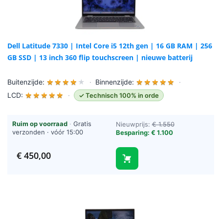
Dell Latitude 7330 | Intel Core i5 12th gen | 16 GB RAM | 256
GB SSD | 13 inch 360 flip touchscreen | nieuwe batterij
Buitenzijde:
★
★
★
★
★
·
Binnenzijde:
★
★
★
★
★
·
LCD:
★
★
★
★
★
·
✓ Technisch 100% in orde
Ruim op voorraad
·
Gratis
Nieuwprijs:
€ 1.550
verzonden · vóór 15:00
Besparing: € 1.100
besteld = vandaag verzonden
(werkdagen)
€
450,00