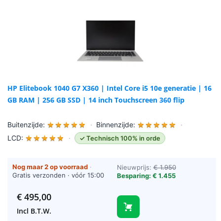
HP Elitebook 1040 G7 X360 | Intel Core i5 10e generatie | 16
GB RAM | 256 GB SSD | 14 inch Touchscreen 360 flip
Buitenzijde:
★
★
★
★
★
·
Binnenzijde:
★
★
★
★
★
·
LCD:
★
★
★
★
★
·
✓ Technisch 100% in orde
Nog maar 2 op voorraad
·
Nieuwprijs:
€ 1.950
Gratis verzonden · vóór 15:00
Besparing: € 1.455
besteld = vandaag verzonden
(werkdagen)
€
495,00
Incl B.T.W.