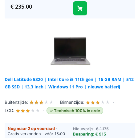
(werkdagen)
€
235,00
Dell Latitude 5320 | Intel Core i5 11th gen | 16 GB RAM | 512
GB SSD | 13,3 inch | Windows 11 Pro | nieuwe batterij
Buitenzijde:
★
★
★
★
★
·
Binnenzijde:
★
★
★
★
★
·
LCD:
★
★
★
★
★
·
✓ Technisch 100% in orde
Nog maar 2 op voorraad
·
Nieuwprijs:
€ 1.175
Gratis verzonden · vóór 15:00
Besparing: € 915