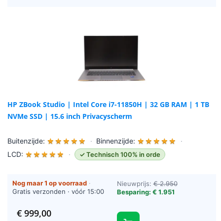
HP ZBook Studio | Intel Core i7-11850H | 32 GB RAM | 1 TB
NVMe SSD | 15.6 inch Privacyscherm
Buitenzijde:
★
★
★
★
★
·
Binnenzijde:
★
★
★
★
★
·
LCD:
★
★
★
★
★
·
✓ Technisch 100% in orde
Nog maar 1 op voorraad
·
Nieuwprijs:
€ 2.950
Gratis verzonden · vóór 15:00
Besparing: € 1.951
besteld = vandaag verzonden
(werkdagen)
€
999,00