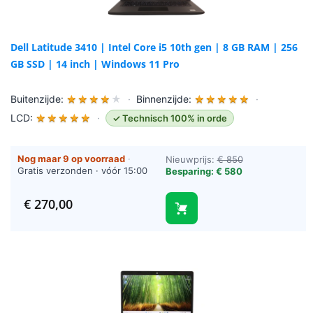
Dell Latitude 3410 | Intel Core i5 10th gen | 8 GB RAM | 256
GB SSD | 14 inch | Windows 11 Pro
Buitenzijde:
★
★
★
★
★
·
Binnenzijde:
★
★
★
★
★
·
LCD:
★
★
★
★
★
·
✓ Technisch 100% in orde
Nog maar 9 op voorraad
·
Nieuwprijs:
€ 850
Gratis verzonden · vóór 15:00
Besparing: € 580
besteld = vandaag verzonden
(werkdagen)
€
270,00