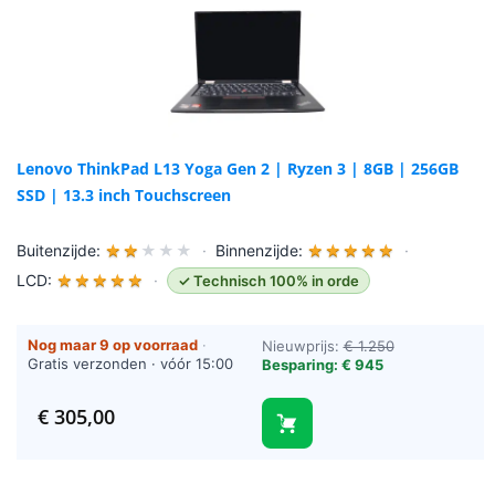
Lenovo ThinkPad L13 Yoga Gen 2 | Ryzen 3 | 8GB | 256GB
SSD | 13.3 inch Touchscreen
Buitenzijde:
★
★
★
★
★
·
Binnenzijde:
★
★
★
★
★
·
LCD:
★
★
★
★
★
·
✓ Technisch 100% in orde
Nog maar 9 op voorraad
·
Nieuwprijs:
€ 1.250
Gratis verzonden · vóór 15:00
Besparing: € 945
besteld = vandaag verzonden
(werkdagen)
€
305,00