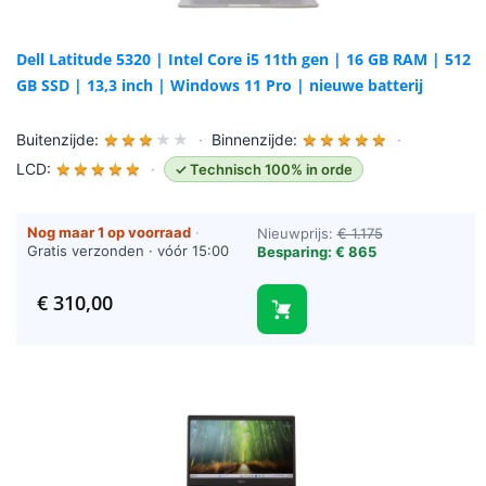
Dell Latitude 5320 | Intel Core i5 11th gen | 16 GB RAM | 512
GB SSD | 13,3 inch | Windows 11 Pro | nieuwe batterij
Buitenzijde:
★
★
★
★
★
·
Binnenzijde:
★
★
★
★
★
·
LCD:
★
★
★
★
★
·
✓ Technisch 100% in orde
Nog maar 1 op voorraad
·
Nieuwprijs:
€ 1.175
Gratis verzonden · vóór 15:00
Besparing: € 865
besteld = vandaag verzonden
(werkdagen)
€
310,00