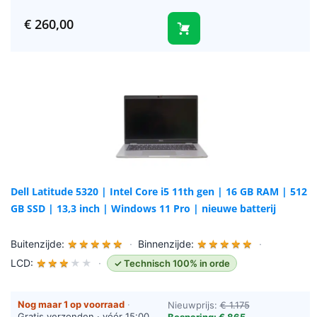
besteld = vandaag verzonden
(werkdagen)
€
260,00
Dell Latitude 5320 | Intel Core i5 11th gen | 16 GB RAM | 512
GB SSD | 13,3 inch | Windows 11 Pro | nieuwe batterij
Buitenzijde:
★
★
★
★
★
·
Binnenzijde:
★
★
★
★
★
·
LCD:
★
★
★
★
★
·
✓ Technisch 100% in orde
Nog maar 1 op voorraad
·
Nieuwprijs:
€ 1.175
Gratis verzonden · vóór 15:00