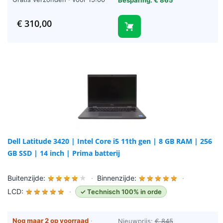
Besparing: € 865
besteld = vandaag verzonden
(werkdagen)
€
310,00
Dell Latitude 3420 | Intel Core i5 11th gen | 8 GB RAM | 256
GB SSD | 14 inch | Prima batterij
Buitenzijde:
★
★
★
★
★
·
Binnenzijde:
★
★
★
★
★
·
LCD:
★
★
★
★
★
·
✓ Technisch 100% in orde
Nog maar 2 op voorraad
·
Nieuwprijs:
€ 845