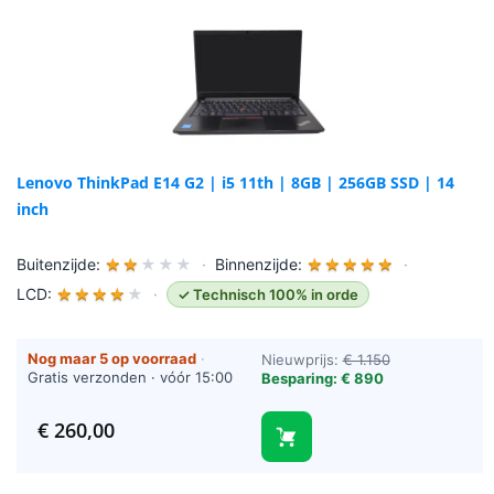
Lenovo ThinkPad E14 G2 | i5 11th | 8GB | 256GB SSD | 14
inch
Buitenzijde:
★
★
★
★
★
·
Binnenzijde:
★
★
★
★
★
·
LCD:
★
★
★
★
★
·
✓ Technisch 100% in orde
Nog maar 5 op voorraad
·
Nieuwprijs:
€ 1.150
Gratis verzonden · vóór 15:00
Besparing: € 890
besteld = vandaag verzonden
(werkdagen)
€
260,00