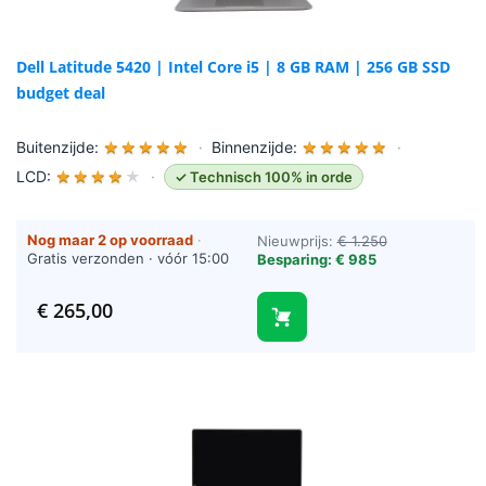
Dell Latitude 5420 | Intel Core i5 | 8 GB RAM | 256 GB SSD
budget deal
Buitenzijde:
★
★
★
★
★
·
Binnenzijde:
★
★
★
★
★
·
LCD:
★
★
★
★
★
·
✓ Technisch 100% in orde
Nog maar 2 op voorraad
·
Nieuwprijs:
€ 1.250
Gratis verzonden · vóór 15:00
Besparing: € 985
besteld = vandaag verzonden
(werkdagen)
€
265,00