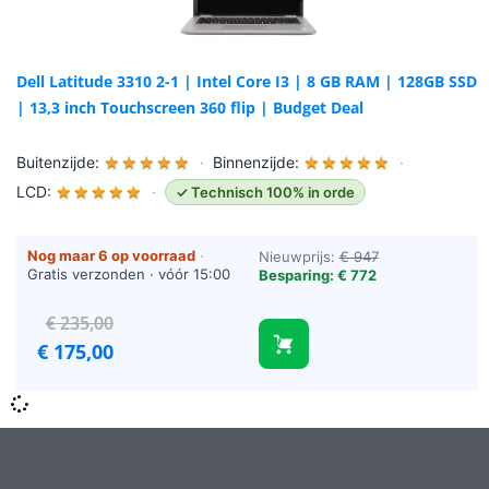
Dell Latitude 3310 2-1 | Intel Core I3 | 8 GB RAM | 128GB SSD
| 13,3 inch Touchscreen 360 flip | Budget Deal
Buitenzijde:
★
★
★
★
★
·
Binnenzijde:
★
★
★
★
★
·
LCD:
★
★
★
★
★
·
✓ Technisch 100% in orde
Nog maar 6 op voorraad
·
Nieuwprijs:
€ 947
Gratis verzonden · vóór 15:00
Besparing: € 772
besteld = vandaag verzonden
(werkdagen)
€
235,00
€
175,00