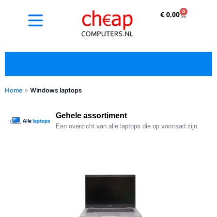
0
€
0,00
Home
»
Windows laptops
✓ Refurbished kopen met duidelijke 5-sterren
optische beoordeling
Gehele assortiment
Een overzicht van alle laptops die op voorraad zijn.