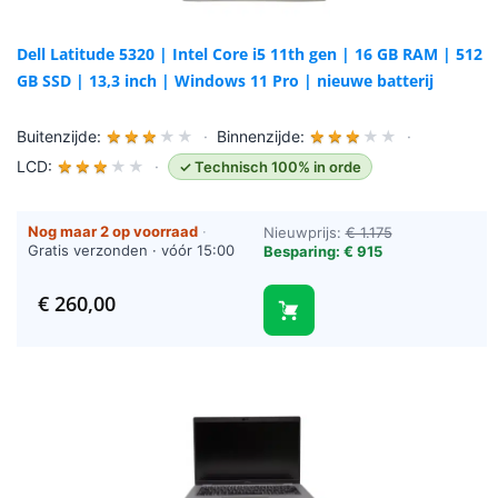
Dell Latitude 5320 | Intel Core i5 11th gen | 16 GB RAM | 512
GB SSD | 13,3 inch | Windows 11 Pro | nieuwe batterij
Buitenzijde:
★
★
★
★
★
·
Binnenzijde:
★
★
★
★
★
·
LCD:
★
★
★
★
★
·
✓ Technisch 100% in orde
Nog maar 2 op voorraad
·
Nieuwprijs:
€ 1.175
Gratis verzonden · vóór 15:00
Besparing: € 915
besteld = vandaag verzonden
(werkdagen)
€
260,00