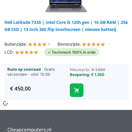
Dell Latitude 7330 | Intel Core i5 12th gen | 16 GB RAM | 256
GB SSD | 13 inch 360 flip touchscreen | nieuwe batterij
Buitenzijde:
★
★
★
★
★
·
Binnenzijde:
★
★
★
★
★
·
LCD:
★
★
★
★
★
·
✓ Technisch 100% in orde
Ruim op voorraad
·
Gratis
Nieuwprijs:
€ 1.550
verzonden · vóór 15:00
Besparing: € 1.100
besteld = vandaag verzonden
(werkdagen)
€
450,00
Cheapcomputers.nl