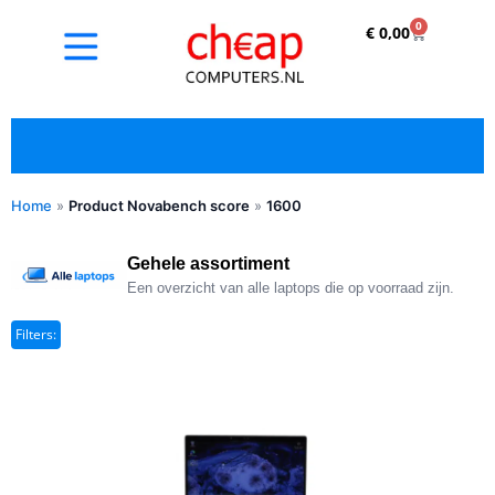
0
€
0,00
Home
»
Product Novabench score
»
1600
✓ Refurbished kopen met duidelijke 5-sterren
optische beoordeling
Gehele assortiment
Een overzicht van alle laptops die op voorraad zijn.
Filters: