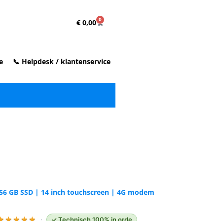
0
€
0,00
e
📞 Helpdesk / klantenservice
✓ Vóór 15:00 
vandaag ve
| 256 GB SSD | 14 inch touchscreen | 4G modem
★
★
★
★
★
·
✓ Technisch 100% in orde