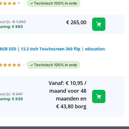
★
★
★
★
★
·
✓ Technisch 100% in orde
€
265,00
wprijs:
€ 1.250
aring: € 985
128GB SSD | 13,3 inch Touchscreen 360 flip | education
★
★
★
★
★
·
✓ Technisch 100% in orde
Vanaf:
€
10,95
/
maand voor 48
wprijs:
€ 947
maanden en
aring: € 936
€
43,80
borg