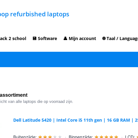
op refurbished laptops
ack 2 school
💾 Software
👤 Mijn account
🌐 Taal / Languag
assortiment
cht van alle laptops die op voorraad zijn.
Dell Latitude 5420 | Intel Core i5 11th gen | 16 GB RAM 
Buitenzijde:
★
★
★
★
★
·
Binnenzijde:
★
★
★
★
★
·
LCD: