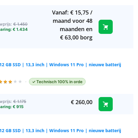
Vanaf:
€
15,75
/
maand voor 48
wprijs:
€ 1.450
maanden en
aring: € 1.434
€
63,00
borg
512 GB SSD | 13,3 inch | Windows 11 Pro | nieuwe batterij
★
★
★
★
★
·
✓ Technisch 100% in orde
€
260,00
wprijs:
€ 1.175
aring: € 915
512 GB SSD | 13,3 inch | Windows 11 Pro | nieuwe batterij