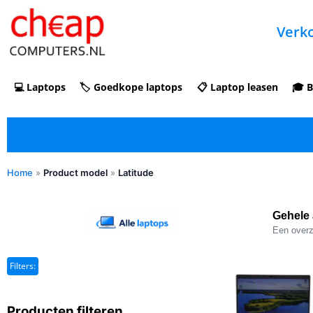
Verko
💻 Laptops
🏷️ Goedkope laptops
📋 Laptop leasen
🎓 B
Home
»
Product model
»
Latitude
✓ Refurbished kopen met duidelijke 5-
sterren optische beoordeling
Gehele 
Een overzi
Filters:
Producten filteren