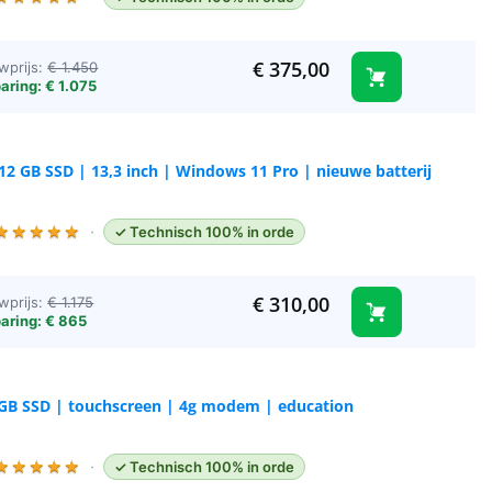
€
375,00
wprijs:
€ 1.450
aring: € 1.075
512 GB SSD | 13,3 inch | Windows 11 Pro | nieuwe batterij
★
★
★
★
★
·
✓ Technisch 100% in orde
€
310,00
wprijs:
€ 1.175
aring: € 865
56 GB SSD | touchscreen | 4g modem | education
★
★
★
★
★
·
✓ Technisch 100% in orde