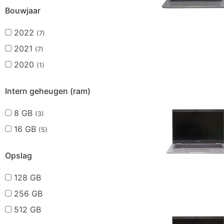
Bouwjaar
2022
(7)
2021
(7)
2020
(1)
Intern geheugen (ram)
8 GB
(3)
16 GB
(5)
Opslag
128 GB
256 GB
512 GB