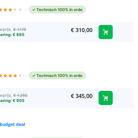
★
★
★
★
★
·
✓ Technisch 100% in orde
€
310,00
wprijs:
€ 1.175
aring: € 865
★
★
★
★
★
·
✓ Technisch 100% in orde
€
345,00
wprijs:
€ 1.250
aring: € 905
 budget deal