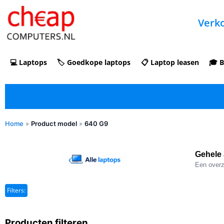
Verko
💻 Laptops
🏷️ Goedkope laptops
📋 Laptop leasen
🎓 B
Home
»
Product model
»
640 G9
✓ Refurbished kopen met duidelijke 5-
sterren optische beoordeling
Gehele 
Een overzi
Filters:
Producten filteren