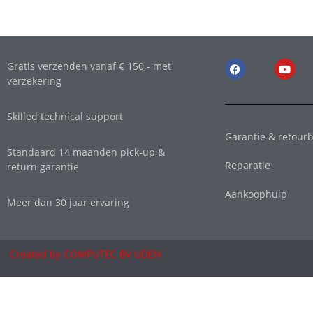
Gratis verzenden vanaf € 150,- met
verzekering
Skilled technical support
Garantie & retourb
Standaard 14 maanden pick-up &
Reparatie
return garantie
Aankoophulp
Meer dan 30 jaar ervaring
Created by COMPUTEC BV UDEN