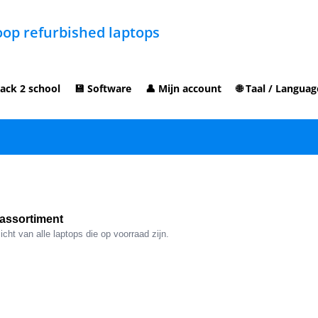
op refurbished laptops
ack 2 school
💾 Software
👤 Mijn account
🌐 Taal / Languag
assortiment
cht van alle laptops die op voorraad zijn.