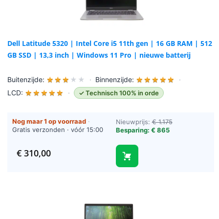
Dell Latitude 5320 | Intel Core i5 11th gen | 16 GB RAM | 512
GB SSD | 13,3 inch | Windows 11 Pro | nieuwe batterij
Buitenzijde:
★
★
★
★
★
·
Binnenzijde:
★
★
★
★
★
·
LCD:
★
★
★
★
★
·
✓ Technisch 100% in orde
Nog maar 1 op voorraad
·
Nieuwprijs:
€ 1.175
Gratis verzonden · vóór 15:00
Besparing: € 865
besteld = vandaag verzonden
(werkdagen)
€
310,00