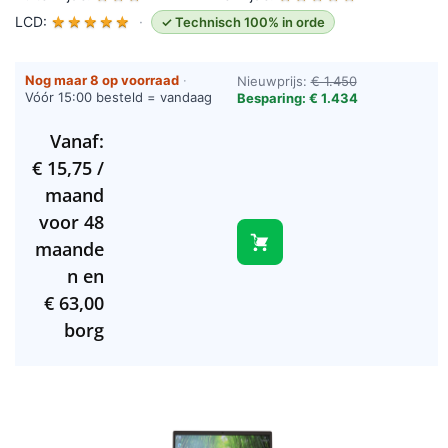
LCD:
★
★
★
★
★
·
✓ Technisch 100% in orde
Nog maar 8 op voorraad
·
Nieuwprijs:
€ 1.450
Vóór 15:00 besteld = vandaag
Besparing: € 1.434
verzonden (werkdagen)
Vanaf:
€
15,75
/
maand
voor 48
maande
n en
€
63,00
borg