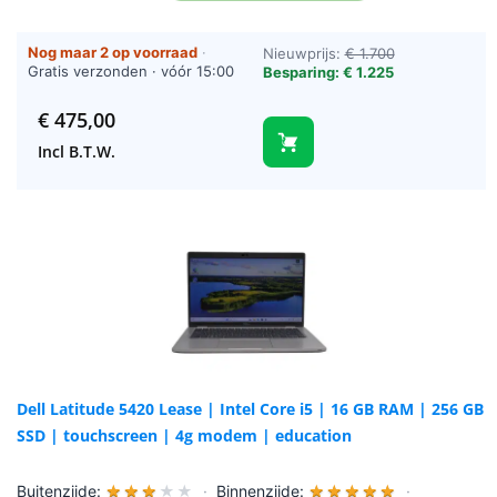
Nog maar 2 op voorraad
·
Nieuwprijs:
€ 1.700
Gratis verzonden · vóór 15:00
Besparing: € 1.225
besteld = vandaag verzonden
(werkdagen)
€
475,00
Incl B.T.W.
Dell Latitude 5420 Lease | Intel Core i5 | 16 GB RAM | 256 GB
SSD | touchscreen | 4g modem | education
Buitenzijde:
★
★
★
★
★
·
Binnenzijde:
★
★
★
★
★
·