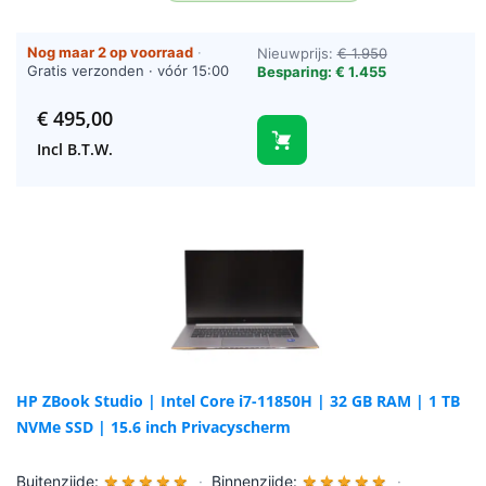
Nog maar 2 op voorraad
·
Nieuwprijs:
€ 1.950
Gratis verzonden · vóór 15:00
Besparing: € 1.455
besteld = vandaag verzonden
(werkdagen)
€
495,00
Incl B.T.W.
HP ZBook Studio | Intel Core i7-11850H | 32 GB RAM | 1 TB
NVMe SSD | 15.6 inch Privacyscherm
Buitenzijde:
★
★
★
★
★
·
Binnenzijde:
★
★
★
★
★
·