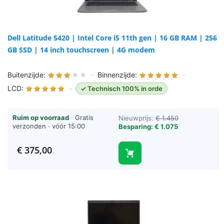
Dell Latitude 5420 | Intel Core i5 11th gen | 16 GB RAM | 256
GB SSD | 14 inch touchscreen | 4G modem
Buitenzijde:
★
★
★
★
★
·
Binnenzijde:
★
★
★
★
★
·
LCD:
★
★
★
★
★
·
✓ Technisch 100% in orde
Ruim op voorraad
·
Gratis
Nieuwprijs:
€ 1.450
verzonden · vóór 15:00
Besparing: € 1.075
besteld = vandaag verzonden
(werkdagen)
€
375,00