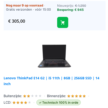
Nog maar 9 op voorraad
·
Nieuwprijs:
€ 1.250
Gratis verzonden · vóór 15:00
Besparing: € 945
besteld = vandaag verzonden
(werkdagen)
€
305,00
Lenovo ThinkPad E14 G2 | i5 11th | 8GB | 256GB SSD | 14
inch
Buitenzijde:
★
★
★
★
★
·
Binnenzijde:
★
★
★
★
★
·
LCD:
★
★
★
★
★
·
✓ Technisch 100% in orde