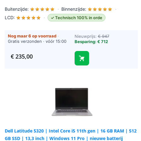
Buitenzijde:
★
★
★
★
★
·
Binnenzijde:
★
★
★
★
★
·
LCD:
★
★
★
★
★
·
✓ Technisch 100% in orde
Nog maar 6 op voorraad
·
Nieuwprijs:
€ 947
Gratis verzonden · vóór 15:00
Besparing: € 712
besteld = vandaag verzonden
(werkdagen)
€
235,00
Dell Latitude 5320 | Intel Core i5 11th gen | 16 GB RAM | 512
GB SSD | 13,3 inch | Windows 11 Pro | nieuwe batterij