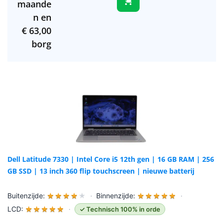
maande
n en
€
63,00
borg
Dell Latitude 7330 | Intel Core i5 12th gen | 16 GB RAM | 256
GB SSD | 13 inch 360 flip touchscreen | nieuwe batterij
Buitenzijde:
★
★
★
★
★
·
Binnenzijde:
★
★
★
★
★
·
LCD:
★
★
★
★
★
·
✓ Technisch 100% in orde