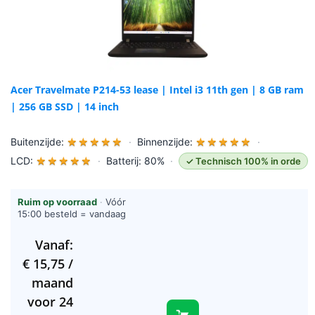
Acer Travelmate P214-53 lease | Intel i3 11th gen | 8 GB ram
| 256 GB SSD | 14 inch
Buitenzijde:
★
★
★
★
★
·
Binnenzijde:
★
★
★
★
★
·
LCD:
★
★
★
★
★
·
Batterij: 80%
·
✓ Technisch 100% in orde
Ruim op voorraad
·
Vóór
15:00 besteld = vandaag
verzonden (werkdagen)
Vanaf:
€
15,75
/
maand
voor 24