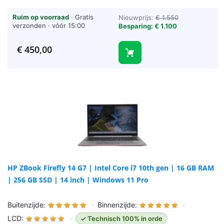
Ruim op voorraad
·
Gratis
Nieuwprijs:
€ 1.550
verzonden · vóór 15:00
Besparing: € 1.100
besteld = vandaag verzonden
(werkdagen)
€
450,00
HP ZBook Firefly 14 G7 | Intel Core i7 10th gen | 16 GB RAM
| 256 GB SSD | 14 inch | Windows 11 Pro
Buitenzijde:
★
★
★
★
★
·
Binnenzijde:
★
★
★
★
★
·
LCD:
★
★
★
★
★
·
✓ Technisch 100% in orde