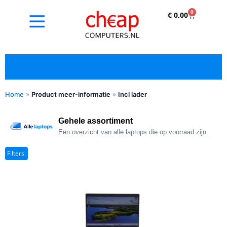
0
€
0,00
Home
»
Product meer-informatie
»
Incl lader
✓ Refurbished kopen met duidelijke 5-sterren
optische beoordeling
Gehele assortiment
Een overzicht van alle laptops die op voorraad zijn.
Filters: