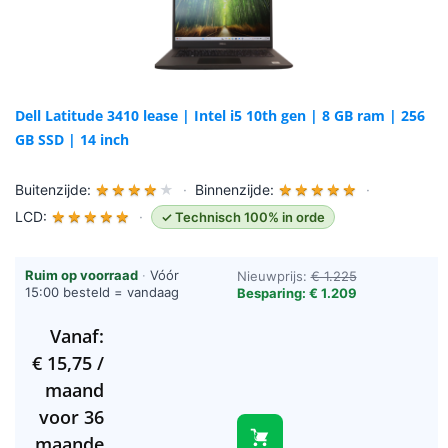
Dell Latitude 3410 lease | Intel i5 10th gen | 8 GB ram | 256
GB SSD | 14 inch
Buitenzijde:
★
★
★
★
★
·
Binnenzijde:
★
★
★
★
★
·
LCD:
★
★
★
★
★
·
✓ Technisch 100% in orde
Ruim op voorraad
·
Vóór
Nieuwprijs:
€ 1.225
15:00 besteld = vandaag
Besparing: € 1.209
verzonden (werkdagen)
Vanaf:
€
15,75
/
maand
voor 36
maande