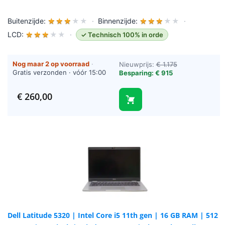
Buitenzijde:
★
★
★
★
★
·
Binnenzijde:
★
★
★
★
★
·
LCD:
★
★
★
★
★
·
✓ Technisch 100% in orde
Nog maar 2 op voorraad
·
Nieuwprijs:
€ 1.175
Gratis verzonden · vóór 15:00
Besparing: € 915
besteld = vandaag verzonden
(werkdagen)
€
260,00
Dell Latitude 5320 | Intel Core i5 11th gen | 16 GB RAM | 512