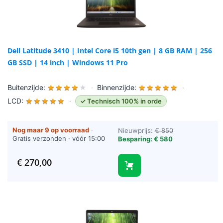
Dell Latitude 3410 | Intel Core i5 10th gen | 8 GB RAM | 256
GB SSD | 14 inch | Windows 11 Pro
Buitenzijde:
★
★
★
★
★
·
Binnenzijde:
★
★
★
★
★
·
LCD:
★
★
★
★
★
·
✓ Technisch 100% in orde
Nog maar 9 op voorraad
·
Nieuwprijs:
€ 850
Gratis verzonden · vóór 15:00
Besparing: € 580
besteld = vandaag verzonden
(werkdagen)
€
270,00