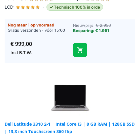
LCD:
★
★
★
★
★
·
✓ Technisch 100% in orde
Nog maar 1 op voorraad
·
Nieuwprijs:
€ 2.950
Gratis verzonden · vóór 15:00
Besparing: € 1.951
besteld = vandaag verzonden
(werkdagen)
€
999,00
Incl B.T.W.
Dell Latitude 3310 2-1 | Intel Core I3 | 8 GB RAM | 128GB SSD
| 13,3 inch Touchscreen 360 flip