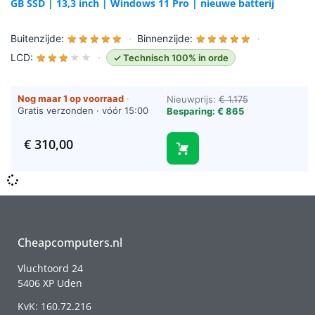
GB SSD | 13,3 inch | Windows 11 Pro | nieuwe batterij
Buitenzijde:
★
★
★
★
★
·
Binnenzijde:
★
★
★
★
★
·
LCD:
★
★
★
★
★
·
✓ Technisch 100% in orde
Nog maar 1 op voorraad
·
Nieuwprijs:
€ 1.175
Gratis verzonden · vóór 15:00
Besparing: € 865
besteld = vandaag verzonden
(werkdagen)
€
310,00
Cheapcomputers.nl
Vluchtoord 24
5406 XP Uden
KvK: 160.72.216