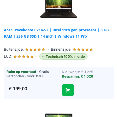
Acer TravelMate P214-53 | Intel 11th gen processor | 8 GB
RAM | 256 GB SSD | 14 inch | Windows 11 Pro
Buitenzijde:
★
★
★
★
★
·
Binnenzijde:
★
★
★
★
★
·
LCD:
★
★
★
★
★
·
✓ Technisch 100% in orde
Ruim op voorraad
·
Gratis
Nieuwprijs:
€ 1.225
verzonden · vóór 15:00
Besparing: € 1.026
besteld = vandaag verzonden
(werkdagen)
€
199,00