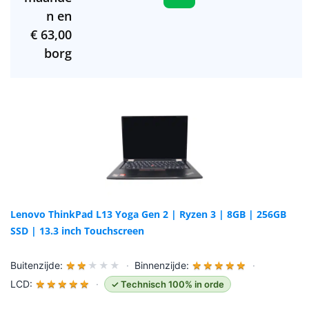
n en
€
63,00
borg
Lenovo ThinkPad L13 Yoga Gen 2 | Ryzen 3 | 8GB | 256GB
SSD | 13.3 inch Touchscreen
Buitenzijde:
★
★
★
★
★
·
Binnenzijde:
★
★
★
★
★
·
LCD:
★
★
★
★
★
·
✓ Technisch 100% in orde