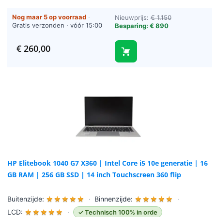
Nog maar 5 op voorraad
·
Nieuwprijs:
€ 1.150
Gratis verzonden · vóór 15:00
Besparing: € 890
besteld = vandaag verzonden
(werkdagen)
€
260,00
HP Elitebook 1040 G7 X360 | Intel Core i5 10e generatie | 16
GB RAM | 256 GB SSD | 14 inch Touchscreen 360 flip
Buitenzijde:
★
★
★
★
★
·
Binnenzijde:
★
★
★
★
★
·
LCD:
★
★
★
★
★
·
✓ Technisch 100% in orde