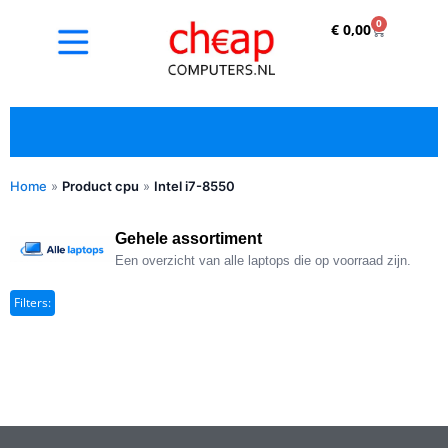
0
€
0,00
Home
»
Product cpu
»
Intel i7-8550
✓ Refurbished kopen met duidelijke 5-sterren
optische beoordeling
Gehele assortiment
Een overzicht van alle laptops die op voorraad zijn.
Filters: