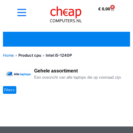
0
€
0,00
Home
»
Product cpu
»
Intel i5-1240P
✓ Refurbished kopen met duidelijke 5-sterren
optische beoordeling
Gehele assortiment
Een overzicht van alle laptops die op voorraad zijn.
Filters: