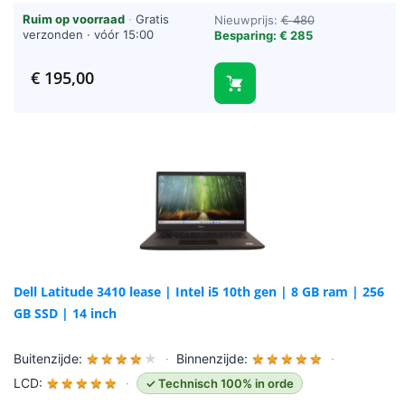
Ruim op voorraad
·
Gratis
Nieuwprijs:
€ 480
verzonden · vóór 15:00
Besparing: € 285
besteld = vandaag verzonden
(werkdagen)
€
195,00
Dell Latitude 3410 lease | Intel i5 10th gen | 8 GB ram | 256
GB SSD | 14 inch
Buitenzijde:
★
★
★
★
★
·
Binnenzijde:
★
★
★
★
★
·
LCD:
★
★
★
★
★
·
✓ Technisch 100% in orde