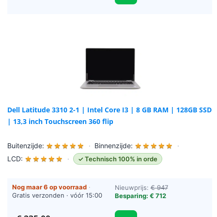
Dell Latitude 3310 2-1 | Intel Core I3 | 8 GB RAM | 128GB SSD
| 13,3 inch Touchscreen 360 flip
Buitenzijde:
★
★
★
★
★
·
Binnenzijde:
★
★
★
★
★
·
LCD:
★
★
★
★
★
·
✓ Technisch 100% in orde
Nog maar 6 op voorraad
·
Nieuwprijs:
€ 947
Gratis verzonden · vóór 15:00
Besparing: € 712
besteld = vandaag verzonden
(werkdagen)