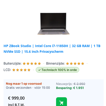
HP ZBook Studio | Intel Core i7-11850H | 32 GB RAM | 1 TB
NVMe SSD | 15.6 inch Privacyscherm
Buitenzijde:
★
★
★
★
★
·
Binnenzijde:
★
★
★
★
★
·
LCD:
★
★
★
★
★
·
✓ Technisch 100% in orde
Nog maar 1 op voorraad
·
Nieuwprijs:
€ 2.950
Gratis verzonden · vóór 15:00
Besparing: € 1.951
besteld = vandaag verzonden
(werkdagen)
€
999,00
Incl B.T.W.