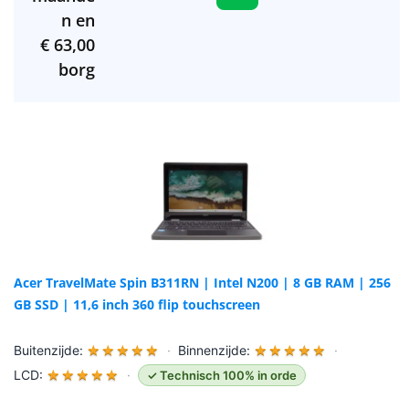
n en
€
63,00
borg
Acer TravelMate Spin B311RN | Intel N200 | 8 GB RAM | 256
GB SSD | 11,6 inch 360 flip touchscreen
Buitenzijde:
★
★
★
★
★
·
Binnenzijde:
★
★
★
★
★
·
LCD:
★
★
★
★
★
·
✓ Technisch 100% in orde