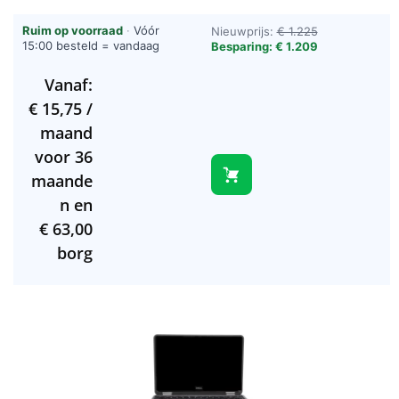
Ruim op voorraad
·
Vóór
Nieuwprijs:
€ 1.225
15:00 besteld = vandaag
Besparing: € 1.209
verzonden (werkdagen)
Vanaf:
€
15,75
/
maand
voor 36
maande
n en
€
63,00
borg