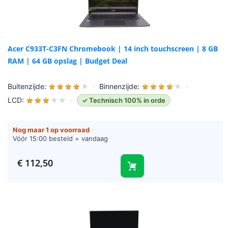
Acer C933T-C3FN Chromebook | 14 inch touchscreen | 8 GB
RAM | 64 GB opslag | Budget Deal
Buitenzijde:
★
★
★
★
★
·
Binnenzijde:
★
★
★
★
★
·
LCD:
★
★
★
★
★
·
✓ Technisch 100% in orde
Nog maar 1 op voorraad
·
Vóór 15:00 besteld = vandaag
verzonden (werkdagen)
€
112,50