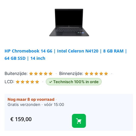
HP Chromebook 14 G6 | Intel Celeron N4120 | 8 GB RAM |
64 GB SSD | 14 inch
Buitenzijde:
★
★
★
★
★
·
Binnenzijde:
★
★
★
★
★
·
LCD:
★
★
★
★
★
·
✓ Technisch 100% in orde
Nog maar 8 op voorraad
·
Gratis verzonden · vóór 15:00
besteld = vandaag verzonden
(werkdagen)
€
159,00