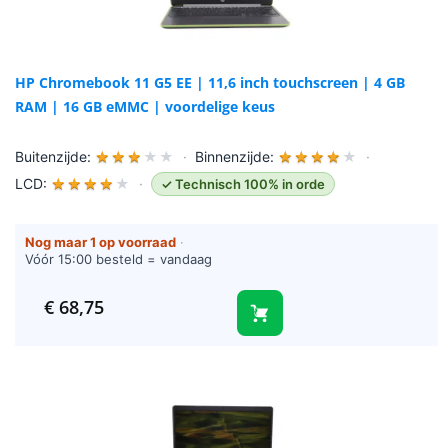
HP Chromebook 11 G5 EE | 11,6 inch touchscreen | 4 GB
RAM | 16 GB eMMC | voordelige keus
Buitenzijde:
★
★
★
★
★
·
Binnenzijde:
★
★
★
★
★
·
LCD:
★
★
★
★
★
·
✓ Technisch 100% in orde
Nog maar 1 op voorraad
·
Vóór 15:00 besteld = vandaag
verzonden (werkdagen)
€
68,75