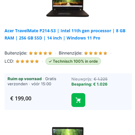
Acer TravelMate P214-53 | Intel 11th gen processor | 8 GB
RAM | 256 GB SSD | 14 inch | Windows 11 Pro
Buitenzijde:
★
★
★
★
★
·
Binnenzijde:
★
★
★
★
★
·
LCD:
★
★
★
★
★
·
✓ Technisch 100% in orde
Ruim op voorraad
·
Gratis
Nieuwprijs:
€ 1.225
verzonden · vóór 15:00
Besparing: € 1.026
besteld = vandaag verzonden
(werkdagen)
€
199,00