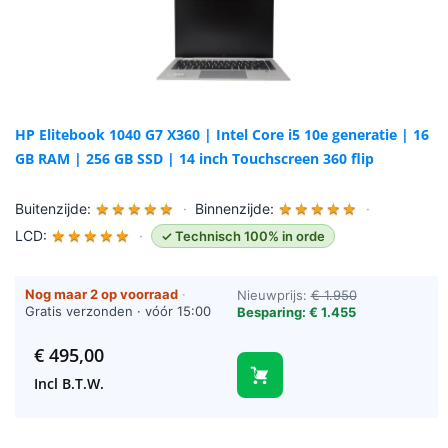
HP Elitebook 1040 G7 X360 | Intel Core i5 10e generatie | 16
GB RAM | 256 GB SSD | 14 inch Touchscreen 360 flip
Buitenzijde:
★
★
★
★
★
·
Binnenzijde:
★
★
★
★
★
·
LCD:
★
★
★
★
★
·
✓ Technisch 100% in orde
Nog maar 2 op voorraad
·
Nieuwprijs:
€ 1.950
Gratis verzonden · vóór 15:00
Besparing: € 1.455
besteld = vandaag verzonden
(werkdagen)
€
495,00
Incl B.T.W.