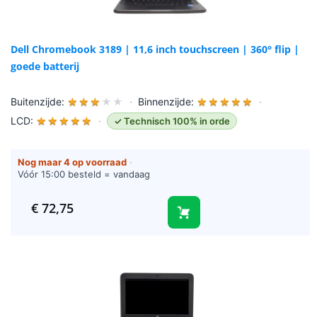
Dell Chromebook 3189 | 11,6 inch touchscreen | 360° flip |
goede batterij
Buitenzijde:
★
★
★
★
★
·
Binnenzijde:
★
★
★
★
★
·
LCD:
★
★
★
★
★
·
✓ Technisch 100% in orde
Nog maar 4 op voorraad
·
Vóór 15:00 besteld = vandaag
verzonden (werkdagen)
€
72,75