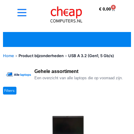
0
€
0,00
Home
»
Product bijzonderheden
»
USB A 3.2 (Gen1, 5 Gb/s)
✓ Refurbished kopen met duidelijke 5-sterren
optische beoordeling
Gehele assortiment
Een overzicht van alle laptops die op voorraad zijn.
Filters: