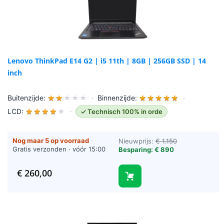
Lenovo ThinkPad E14 G2 | i5 11th | 8GB | 256GB SSD | 14
inch
Buitenzijde:
★
★
★
★
★
·
Binnenzijde:
★
★
★
★
★
·
LCD:
★
★
★
★
★
·
✓ Technisch 100% in orde
Nog maar 5 op voorraad
·
Nieuwprijs:
€ 1.150
Gratis verzonden · vóór 15:00
Besparing: € 890
besteld = vandaag verzonden
(werkdagen)
€
260,00