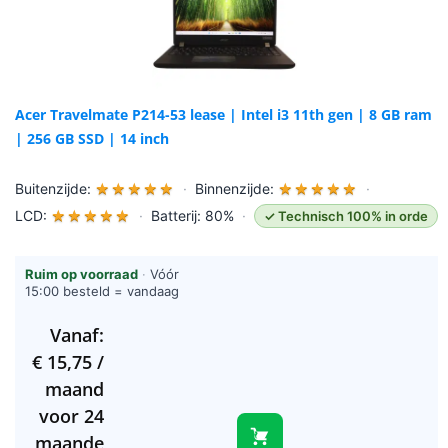
Acer Travelmate P214-53 lease | Intel i3 11th gen | 8 GB ram
| 256 GB SSD | 14 inch
Buitenzijde:
★
★
★
★
★
·
Binnenzijde:
★
★
★
★
★
·
LCD:
★
★
★
★
★
·
Batterij: 80%
·
✓ Technisch 100% in orde
Ruim op voorraad
·
Vóór
15:00 besteld = vandaag
verzonden (werkdagen)
Vanaf:
€
15,75
/
maand
voor 24
maande