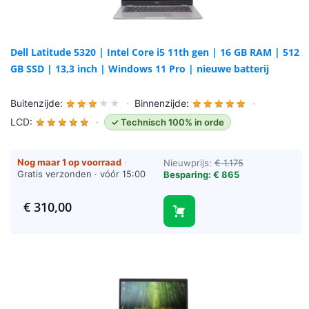
Dell Latitude 5320 | Intel Core i5 11th gen | 16 GB RAM | 512
GB SSD | 13,3 inch | Windows 11 Pro | nieuwe batterij
Buitenzijde:
★
★
★
★
★
·
Binnenzijde:
★
★
★
★
★
·
LCD:
★
★
★
★
★
·
✓ Technisch 100% in orde
Nog maar 1 op voorraad
·
Nieuwprijs:
€ 1.175
Gratis verzonden · vóór 15:00
Besparing: € 865
besteld = vandaag verzonden
(werkdagen)
€
310,00