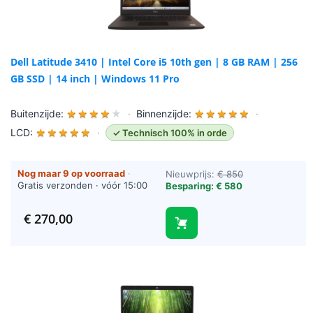
Dell Latitude 3410 | Intel Core i5 10th gen | 8 GB RAM | 256
GB SSD | 14 inch | Windows 11 Pro
Buitenzijde:
★
★
★
★
★
·
Binnenzijde:
★
★
★
★
★
·
LCD:
★
★
★
★
★
·
✓ Technisch 100% in orde
Nog maar 9 op voorraad
·
Nieuwprijs:
€ 850
Gratis verzonden · vóór 15:00
Besparing: € 580
besteld = vandaag verzonden
(werkdagen)
€
270,00