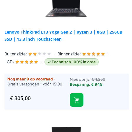
Lenovo ThinkPad L13 Yoga Gen 2 | Ryzen 3 | 8GB | 256GB
SSD | 13.3 inch Touchscreen
Buitenzijde:
★
★
★
★
★
·
Binnenzijde:
★
★
★
★
★
·
LCD:
★
★
★
★
★
·
✓ Technisch 100% in orde
Nog maar 9 op voorraad
·
Nieuwprijs:
€ 1.250
Gratis verzonden · vóór 15:00
Besparing: € 945
besteld = vandaag verzonden
(werkdagen)
€
305,00