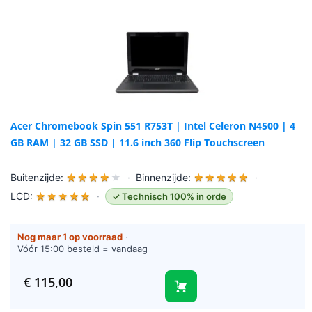
Acer Chromebook Spin 551 R753T | Intel Celeron N4500 | 4
GB RAM | 32 GB SSD | 11.6 inch 360 Flip Touchscreen
Buitenzijde:
★
★
★
★
★
·
Binnenzijde:
★
★
★
★
★
·
LCD:
★
★
★
★
★
·
✓ Technisch 100% in orde
Nog maar 1 op voorraad
·
Vóór 15:00 besteld = vandaag
verzonden (werkdagen)
€
115,00