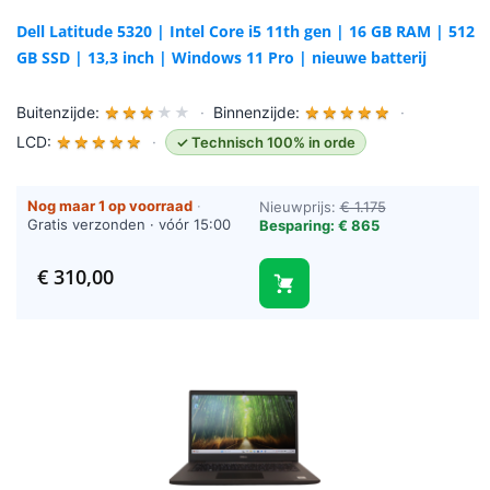
Dell Latitude 5320 | Intel Core i5 11th gen | 16 GB RAM | 512
GB SSD | 13,3 inch | Windows 11 Pro | nieuwe batterij
Buitenzijde:
★
★
★
★
★
·
Binnenzijde:
★
★
★
★
★
·
LCD:
★
★
★
★
★
·
✓ Technisch 100% in orde
Nog maar 1 op voorraad
·
Nieuwprijs:
€ 1.175
Gratis verzonden · vóór 15:00
Besparing: € 865
besteld = vandaag verzonden
(werkdagen)
€
310,00