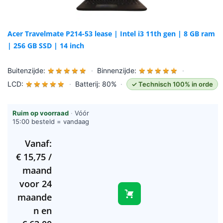
Acer Travelmate P214-53 lease | Intel i3 11th gen | 8 GB ram
| 256 GB SSD | 14 inch
Buitenzijde:
★
★
★
★
★
·
Binnenzijde:
★
★
★
★
★
·
LCD:
★
★
★
★
★
·
Batterij: 80%
·
✓ Technisch 100% in orde
Ruim op voorraad
·
Vóór
15:00 besteld = vandaag
verzonden (werkdagen)
Vanaf:
€
15,75
/
maand
voor 24
maande
n en