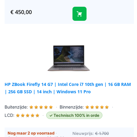
besteld = vandaag verzonden
(werkdagen)
€
450,00
HP ZBook Firefly 14 G7 | Intel Core i7 10th gen | 16 GB RAM
| 256 GB SSD | 14 inch | Windows 11 Pro
Buitenzijde:
★
★
★
★
★
·
Binnenzijde:
★
★
★
★
★
·
LCD:
★
★
★
★
★
·
✓ Technisch 100% in orde
Nog maar 2 op voorraad
·
Nieuwprijs:
€ 1.700