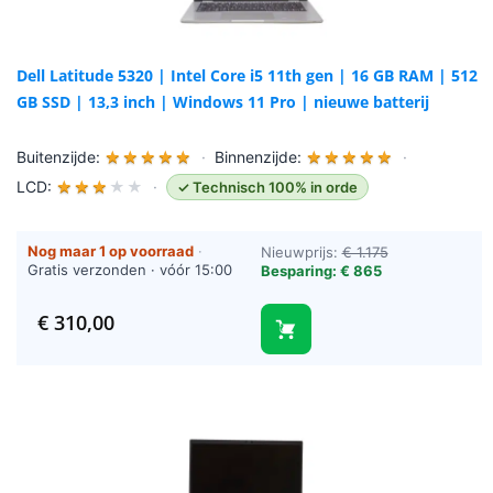
Dell Latitude 5320 | Intel Core i5 11th gen | 16 GB RAM | 512
GB SSD | 13,3 inch | Windows 11 Pro | nieuwe batterij
Buitenzijde:
★
★
★
★
★
·
Binnenzijde:
★
★
★
★
★
·
LCD:
★
★
★
★
★
·
✓ Technisch 100% in orde
Nog maar 1 op voorraad
·
Nieuwprijs:
€ 1.175
Gratis verzonden · vóór 15:00
Besparing: € 865
besteld = vandaag verzonden
(werkdagen)
€
310,00