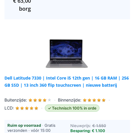
€
63,00
borg
Dell Latitude 7330 | Intel Core i5 12th gen | 16 GB RAM | 256
GB SSD | 13 inch 360 flip touchscreen | nieuwe batterij
Buitenzijde:
★
★
★
★
★
·
Binnenzijde:
★
★
★
★
★
·
LCD:
★
★
★
★
★
·
✓ Technisch 100% in orde
Ruim op voorraad
·
Gratis
Nieuwprijs:
€ 1.550
verzonden · vóór 15:00
Besparing: € 1.100