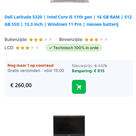
Dell Latitude 5320 | Intel Core i5 11th gen | 16 GB RAM | 512
GB SSD | 13,3 inch | Windows 11 Pro | nieuwe batterij
Buitenzijde:
★
★
★
★
★
·
Binnenzijde:
★
★
★
★
★
·
LCD:
★
★
★
★
★
·
✓ Technisch 100% in orde
Nog maar 1 op voorraad
·
Nieuwprijs:
€ 1.175
Gratis verzonden · vóór 15:00
Besparing: € 915
besteld = vandaag verzonden
(werkdagen)
€
260,00