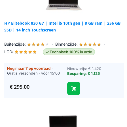
HP Elitebook 830 G7 | Intel i5 10th gen | 8 GB ram | 256 GB
SSD | 14 inch Touchscreen
Buitenzijde:
★
★
★
★
★
·
Binnenzijde:
★
★
★
★
★
·
LCD:
★
★
★
★
★
·
✓ Technisch 100% in orde
Nog maar 7 op voorraad
·
Nieuwprijs:
€ 1.420
Gratis verzonden · vóór 15:00
Besparing: € 1.125
besteld = vandaag verzonden
(werkdagen)
€
295,00