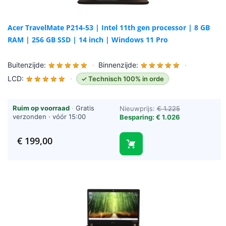
Acer TravelMate P214-53 | Intel 11th gen processor | 8 GB
RAM | 256 GB SSD | 14 inch | Windows 11 Pro
Buitenzijde:
★
★
★
★
★
·
Binnenzijde:
★
★
★
★
★
·
LCD:
★
★
★
★
★
·
✓ Technisch 100% in orde
Ruim op voorraad
·
Gratis
Nieuwprijs:
€ 1.225
verzonden · vóór 15:00
Besparing: € 1.026
besteld = vandaag verzonden
(werkdagen)
€
199,00