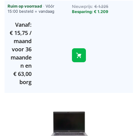
Ruim op voorraad
·
Vóór
Nieuwprijs:
€ 1.225
15:00 besteld = vandaag
Besparing: € 1.209
verzonden (werkdagen)
Vanaf:
€
15,75
/
maand
voor 36
maande
n en
€
63,00
borg