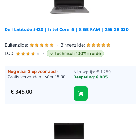
Dell Latitude 5420 | Intel Core i5 | 8 GB RAM | 256 GB SSD
Buitenzijde:
★
★
★
★
★
·
Binnenzijde:
★
★
★
★
★
·
LCD:
★
★
★
★
★
·
✓ Technisch 100% in orde
Nog maar 3 op voorraad
·
Nieuwprijs:
€ 1.250
Gratis verzonden · vóór 15:00
Besparing: € 905
besteld = vandaag verzonden
(werkdagen)
€
345,00