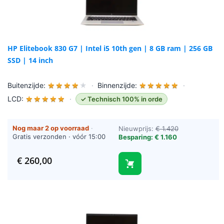
HP Elitebook 830 G7 | Intel i5 10th gen | 8 GB ram | 256 GB
SSD | 14 inch
Buitenzijde:
★
★
★
★
★
·
Binnenzijde:
★
★
★
★
★
·
LCD:
★
★
★
★
★
·
✓ Technisch 100% in orde
Nog maar 2 op voorraad
·
Nieuwprijs:
€ 1.420
Gratis verzonden · vóór 15:00
Besparing: € 1.160
besteld = vandaag verzonden
(werkdagen)
€
260,00