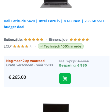
Dell Latitude 5420 | Intel Core i5 | 8 GB RAM | 256 GB SSD
budget deal
Buitenzijde:
★
★
★
★
★
·
Binnenzijde:
★
★
★
★
★
·
LCD:
★
★
★
★
★
·
✓ Technisch 100% in orde
Nog maar 2 op voorraad
·
Nieuwprijs:
€ 1.250
Gratis verzonden · vóór 15:00
Besparing: € 985
besteld = vandaag verzonden
(werkdagen)
€
265,00