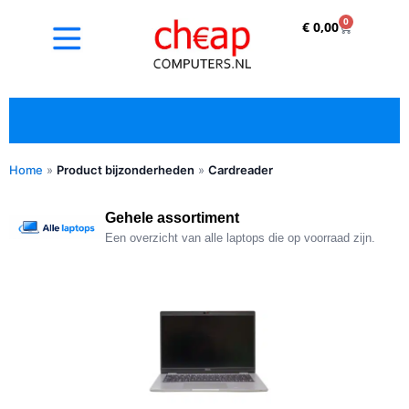
0
€
0,00
Home
»
Product bijzonderheden
»
Cardreader
✓ Refurbished kopen met duidelijke 5-sterren
optische beoordeling
Gehele assortiment
Een overzicht van alle laptops die op voorraad zijn.