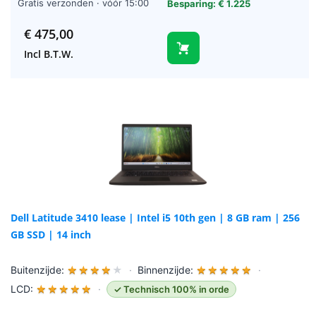
Gratis verzonden · vóór 15:00
Besparing: € 1.225
besteld = vandaag verzonden
(werkdagen)
€
475,00
Incl B.T.W.
Dell Latitude 3410 lease | Intel i5 10th gen | 8 GB ram | 256
GB SSD | 14 inch
Buitenzijde:
★
★
★
★
★
·
Binnenzijde:
★
★
★
★
★
·
LCD:
★
★
★
★
★
·
✓ Technisch 100% in orde