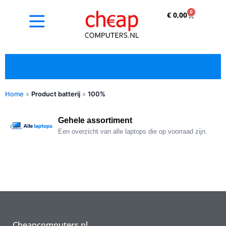
0
€
0,00
Home
»
Product batterij
»
100%
✓ Refurbished kopen met duidelijke 5-sterren
optische beoordeling
Gehele assortiment
Een overzicht van alle laptops die op voorraad zijn.
Cheapcomputers.nl