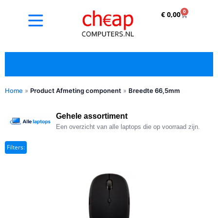
0
€
0,00
Home
»
Product Afmeting component
»
Breedte 66,5mm
✓ Refurbished kopen met duidelijke 5-sterren
optische beoordeling
Gehele assortiment
Een overzicht van alle laptops die op voorraad zijn.
Filters: