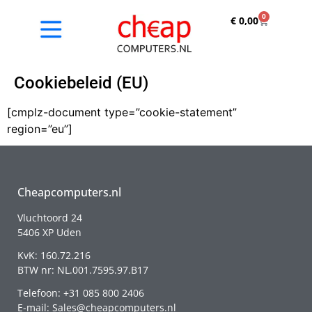
0
€
0,00
Cookiebeleid (EU)
[cmplz-document type=”cookie-statement”
region=”eu”]
Cheapcomputers.nl
Vluchtoord 24
5406 XP Uden
KvK: 160.72.216
BTW nr: NL.001.7595.97.B17
Telefoon: +31 085 800 2406
E-mail: Sales@cheapcomputers.nl